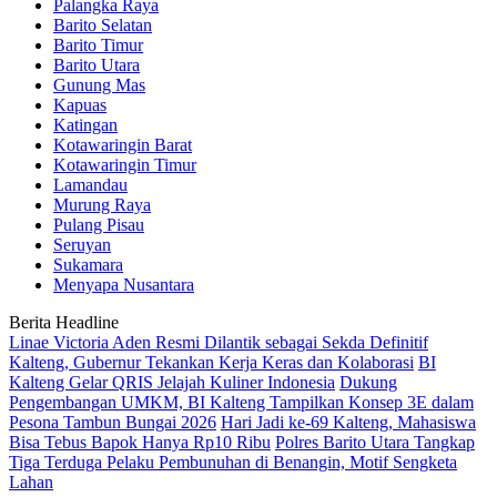
Palangka Raya
Barito Selatan
Barito Timur
Barito Utara
Gunung Mas
Kapuas
Katingan
Kotawaringin Barat
Kotawaringin Timur
Lamandau
Murung Raya
Pulang Pisau
Seruyan
Sukamara
Menyapa Nusantara
Berita Headline
Linae Victoria Aden Resmi Dilantik sebagai Sekda Definitif
Kalteng, Gubernur Tekankan Kerja Keras dan Kolaborasi
BI
Kalteng Gelar QRIS Jelajah Kuliner Indonesia
Dukung
Pengembangan UMKM, BI Kalteng Tampilkan Konsep 3E dalam
Pesona Tambun Bungai 2026
Hari Jadi ke-69 Kalteng, Mahasiswa
Bisa Tebus Bapok Hanya Rp10 Ribu
Polres Barito Utara Tangkap
Tiga Terduga Pelaku Pembunuhan di Benangin, Motif Sengketa
Lahan