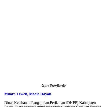
Gun Sriwitanto
Muara Teweh, Media Dayak
Dinas Ketahanan Pangan dan Perikanan (DKPP) Kabupaten
Barito Utara bersama mitra menggelar kegiatan Gerakan Pangan