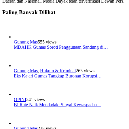
Daerah dan Nasional. Media Dayak telah terverifikasi Dewan Pers.
Paling Banyak Dilihat
Gunung Mas
555 views
MDAHK Gumas Soroti Penggunaan Sandung di…
Gunung Mas
,
Hukum & Kriminal
263 views
Eks Kajari Gumas Tangkap Buronan Korupsi…
OPINI
241 views
BI Rate Naik Mendadak: Sinyal Kewaspadaa…
Gunung Mas
238 views