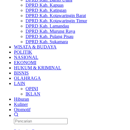
DPRD Kab. Kapuas
DPRD Kab. Katingan
DPRD Kab. Kotawaringin Barat
DPRD Kab. Kotawaringin Timur
DPRD Kab. Lamandau
DPRD Kab. Murung Raya
DPRD Kab. Pulang Pisau
DPRD Kab. Sukamara
WISATA & BUDAYA
POLITIK
NASIONAL
EKONOMI
HUKUM & KRIMINAL
BISNIS
OLAHRAGA
LAIN
OPINI
IKLAN
Hiburan
Kuliner
Otomotif