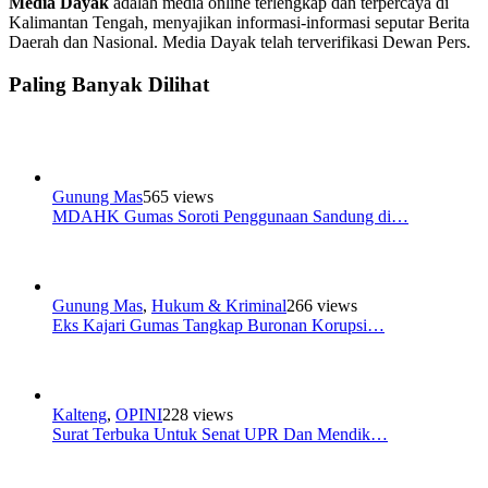
Media Dayak
adalah media online terlengkap dan terpercaya di
Kalimantan Tengah, menyajikan informasi-informasi seputar Berita
Daerah dan Nasional. Media Dayak telah terverifikasi Dewan Pers.
Paling Banyak Dilihat
Gunung Mas
565 views
MDAHK Gumas Soroti Penggunaan Sandung di…
Gunung Mas
,
Hukum & Kriminal
266 views
Eks Kajari Gumas Tangkap Buronan Korupsi…
Kalteng
,
OPINI
228 views
Surat Terbuka Untuk Senat UPR Dan Mendik…