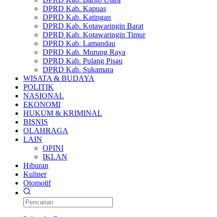
DPRD Kab. Kapuas
DPRD Kab. Katingan
DPRD Kab. Kotawaringin Barat
DPRD Kab. Kotawaringin Timur
DPRD Kab. Lamandau
DPRD Kab. Murung Raya
DPRD Kab. Pulang Pisau
DPRD Kab. Sukamara
WISATA & BUDAYA
POLITIK
NASIONAL
EKONOMI
HUKUM & KRIMINAL
BISNIS
OLAHRAGA
LAIN
OPINI
IKLAN
Hiburan
Kuliner
Otomotif