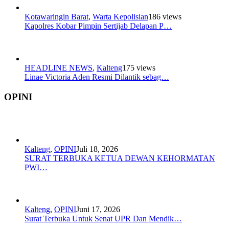
Kotawaringin Barat
,
Warta Kepolisian
186 views
Kapolres Kobar Pimpin Sertijab Delapan P…
HEADLINE NEWS
,
Kalteng
175 views
Linae Victoria Aden Resmi Dilantik sebag…
OPINI
Kalteng
,
OPINI
Juli 18, 2026
SURAT TERBUKA KETUA DEWAN KEHORMATAN
PWI…
Kalteng
,
OPINI
Juni 17, 2026
Surat Terbuka Untuk Senat UPR Dan Mendik…