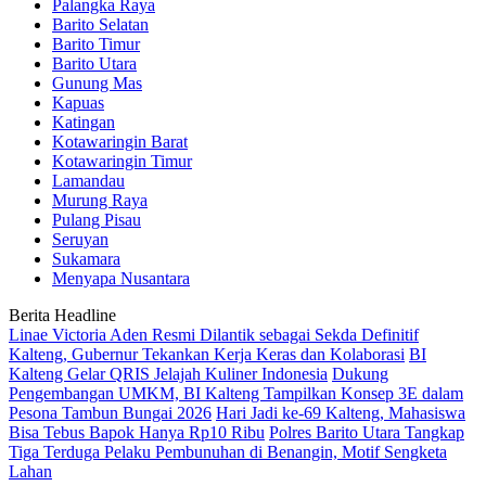
Palangka Raya
Barito Selatan
Barito Timur
Barito Utara
Gunung Mas
Kapuas
Katingan
Kotawaringin Barat
Kotawaringin Timur
Lamandau
Murung Raya
Pulang Pisau
Seruyan
Sukamara
Menyapa Nusantara
Berita Headline
Linae Victoria Aden Resmi Dilantik sebagai Sekda Definitif
Kalteng, Gubernur Tekankan Kerja Keras dan Kolaborasi
BI
Kalteng Gelar QRIS Jelajah Kuliner Indonesia
Dukung
Pengembangan UMKM, BI Kalteng Tampilkan Konsep 3E dalam
Pesona Tambun Bungai 2026
Hari Jadi ke-69 Kalteng, Mahasiswa
Bisa Tebus Bapok Hanya Rp10 Ribu
Polres Barito Utara Tangkap
Tiga Terduga Pelaku Pembunuhan di Benangin, Motif Sengketa
Lahan