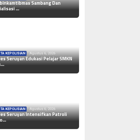
binkamtibmas Sambang Dan
ialisasi …
TA KEPOLISIAN
Agustus 6, 2026
res Seruyan Edukasi Pelajar SMKN
u…
TA KEPOLISIAN
Agustus 6, 2026
res Seruyan Intensifkan Patroli
lo…