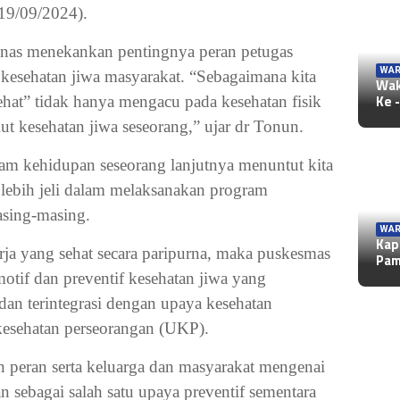
19/09/2024).
nas menekankan pentingnya peran petugas
WAR
kesehatan jiwa masyarakat. “Sebagaimana kita
Wak
Ke 
hat” tidak hanya mengacu pada kesehatan fisik
ut kesehatan jiwa seseorang,” ujar dr Tonun.
lam kehidupan seseorang lanjutnya menuntut kita
 lebih jeli dalam melaksanakan program
asing-masing.
WAR
Kap
a yang sehat secara paripurna, maka puskesmas
Pa
tif dan preventif kesehatan jiwa yang
dan terintegrasi dengan upaya kesehatan
esehatan perseorangan (UKP).
peran serta keluarga dan masyarakat mengenai
an sebagai salah satu upaya preventif sementara