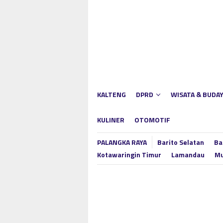
Loncat
ke
konten
KALTENG
DPRD
WISATA & BUDA
KULINER
OTOMOTIF
PALANGKA RAYA
Barito Selatan
Ba
Kotawaringin Timur
Lamandau
Mu