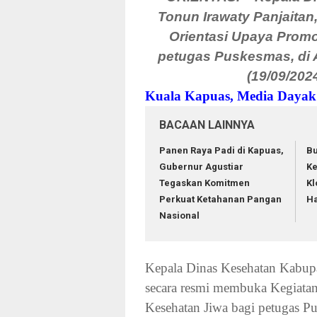
Tonun Irawaty Panjaitan
Orientasi Upaya Promo
petugas Puskesmas, di 
(19/09/202
Kuala Kapuas, Media Dayak
BACAAN LAINNYA
Panen Raya Padi di Kapuas,
Bu
Gubernur Agustiar
Ke
Tegaskan Komitmen
Kl
Perkuat Ketahanan Pangan
Ha
Nasional
Kepala Dinas Kesehatan Kabupa
secara resmi membuka Kegiatan
Kesehatan Jiwa bagi petugas P