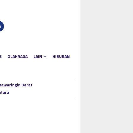
n
S
OLAHRAGA
LAIN
HIBURAN
tawaringin Barat
ntara