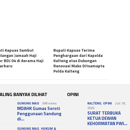
ti Kapuas Sambut
Bupati Kapuas Terima
langan Jamaah Haji
Penghargaan dari Kapolda
er BDJ 04 di Asrama Haji
Kalteng atas Dukungan
arbaru
Renovasi Mako Ditsamapta
Polda Kalteng
ALING BANYAK DILIHAT
OPINI
GUNUNG MAS
548 views
KALTENG
,
OPINI
Juli 18,
MDAHK Gumas Soroti
2026
SURAT TERBUKA
Penggunaan Sandung
KETUA DEWAN
di…
KEHORMATAN PWI…
GUNUNG MAS
,
HUKUM &