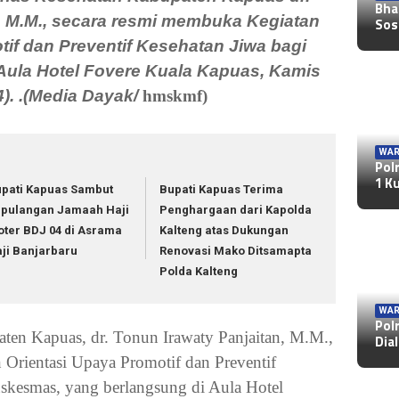
Bha
, M.M., secara resmi membuka Kegiatan
Sos
tif dan Preventif Kesehatan Jiwa bagi
Aula Hotel Fovere Kuala Kapuas, Kamis
4). .(Media Dayak/
hmskmf)
WAR
Pol
1 K
pati Kapuas Sambut
Bupati Kapuas Terima
pulangan Jamaah Haji
Penghargaan dari Kapolda
oter BDJ 04 di Asrama
Kalteng atas Dukungan
ji Banjarbaru
Renovasi Mako Ditsamapta
Polda Kalteng
WAR
Pol
ten Kapuas, dr. Tonun Irawaty Panjaitan, M.M.,
Dia
 Orientasi Upaya Promotif dan Preventif
uskesmas, yang berlangsung di Aula Hotel