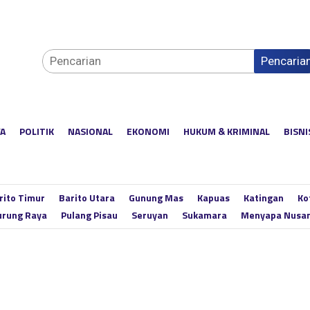
Pencaria
YA
POLITIK
NASIONAL
EKONOMI
HUKUM & KRIMINAL
BISNI
rito Timur
Barito Utara
Gunung Mas
Kapuas
Katingan
Ko
rung Raya
Pulang Pisau
Seruyan
Sukamara
Menyapa Nusa