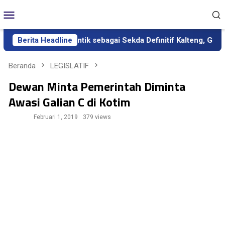
Loncat
Menu
ke
Mobile
konten
Aden Resmi Dilantik sebagai Sekda Definitif Kalteng, Gubernur 
Berita Headline
Beranda
LEGISLATIF
Dewan Minta Pemerintah Diminta
Awasi Galian C di Kotim
Februari 1, 2019
379 views