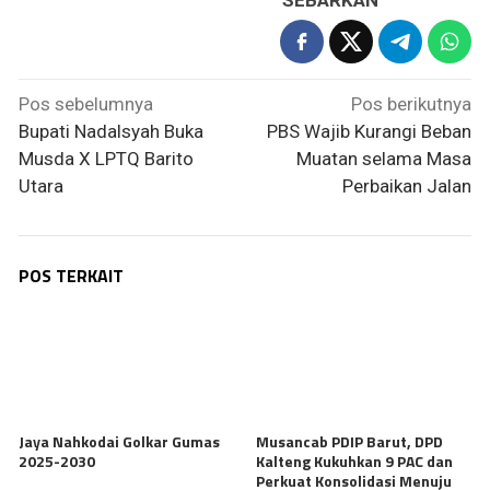
SEBARKAN
Navigasi
Pos sebelumnya
Pos berikutnya
pos
Bupati Nadalsyah Buka
PBS Wajib Kurangi Beban
Musda X LPTQ Barito
Muatan selama Masa
Utara
Perbaikan Jalan
POS TERKAIT
Jaya Nahkodai Golkar Gumas
Musancab PDIP Barut, DPD
2025-2030
Kalteng Kukuhkan 9 PAC dan
Perkuat Konsolidasi Menuju