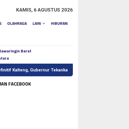
KAMIS, 6 AGUSTUS 2026
S
OLAHRAGA
LAIN
HIBURAN
tawaringin Barat
ntara
, Gubernur Tekankan Kerja Keras dan Kolaborasi
BI Kalte
MAN FACEBOOK