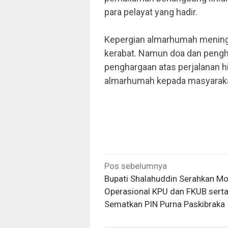
para pelayat yang hadir.
Kepergian almarhumah mening
kerabat. Namun doa dan pengh
penghargaan atas perjalanan h
almarhumah kepada masyaraka
Navigasi
Pos sebelumnya
pos
Bupati Shalahuddin Serahkan Mo
Operasional KPU dan FKUB sert
Sematkan PIN Purna Paskibraka