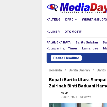
Loncat
ke
konten
KALTENG
DPRD
WISATA & BUDA
KULINER
OTOMOTIF
PALANGKA RAYA
Barito Selatan
Ba
Kotawaringin Timur
Lamandau
Mu
Berita Headline
Lina
Beranda
Berita Daerah
Barito
Bupati Barito Utara Sampai
Zairinah Binti Baduani Ham
Asep
Juni 2, 2026
63 views