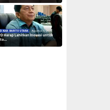
D KAB. BARITO UTARA
Agustus 6, 2026
D KAB. BARITO UTARA
Agustus 6, 2026
D Harap Lahirkan Inovasi untuk
mudah Warga Miliki Dokumen
ito…
penduduk…