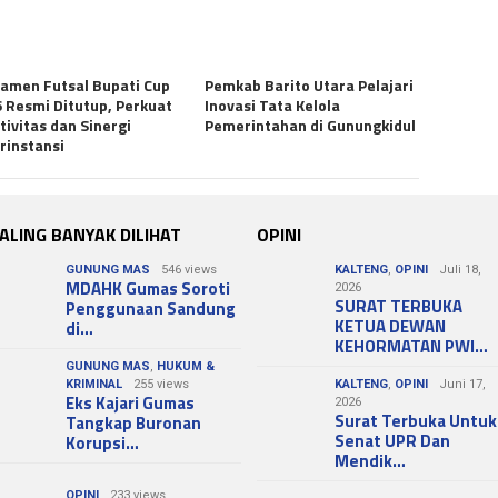
amen Futsal Bupati Cup
Pemkab Barito Utara Pelajari
 Resmi Ditutup, Perkuat
Inovasi Tata Kelola
tivitas dan Sinergi
Pemerintahan di Gunungkidul
rinstansi
ALING BANYAK DILIHAT
OPINI
GUNUNG MAS
546 views
KALTENG
,
OPINI
Juli 18,
MDAHK Gumas Soroti
2026
SURAT TERBUKA
Penggunaan Sandung
KETUA DEWAN
di…
KEHORMATAN PWI…
GUNUNG MAS
,
HUKUM &
KRIMINAL
255 views
KALTENG
,
OPINI
Juni 17,
Eks Kajari Gumas
2026
Surat Terbuka Untuk
Tangkap Buronan
Senat UPR Dan
Korupsi…
Mendik…
OPINI
233 views