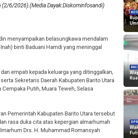
 (2/6/2026).(Media Dayak:Diskominfosandi)
KOT
Bup
Umr
huddin menyampaikan belasungkawa mendalam
(Inah) binti Baduani Hamdi yang meninggal
KAL
Wag
an empati kepada keluarga yang ditinggalkan,
Kua
 serta Sekretaris Daerah Kabupaten Barito Utara
an Cempaka Putih, Muara Teweh, Selasa
ran Pemerintah Kabupaten Barito Utara tersebut
an rasa duka cita atas kepergian almarhumah
DPR
Wak
ari almarhum Drs. H. Muhammad Romansyah
Fut