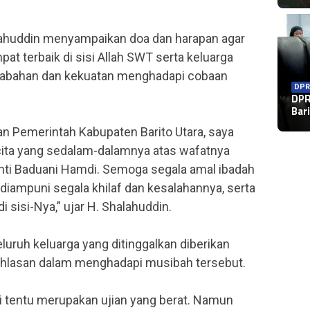
lahuddin menyampaikan doa dan harapan agar
 terbaik di sisi Allah SWT serta keluarga
ketabahan dan kekuatan menghadapi cobaan
DPR
DPR
DPR
Per
Bar
Ke
dan Pemerintah Kabupaten Barito Utara, saya
ita yang sedalam-dalamnya atas wafatnya
nti Baduani Hamdi. Semoga segala amal ibadah
, diampuni segala khilaf dan kesalahannya, serta
i sisi-Nya,” ujar H. Shalahuddin.
uruh keluarga yang ditinggalkan diberikan
ikhlasan dalam menghadapi musibah tersebut.
ai tentu merupakan ujian yang berat. Namun