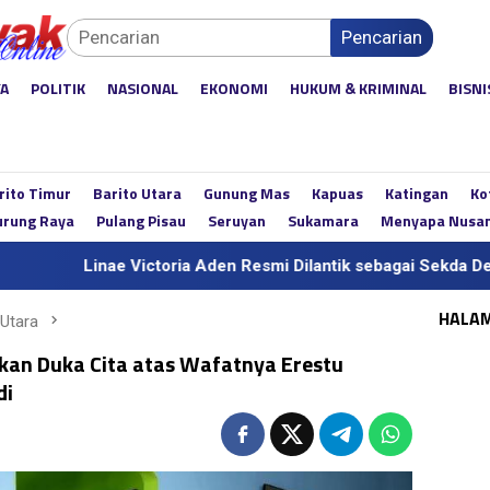
Pencarian
YA
POLITIK
NASIONAL
EKONOMI
HUKUM & KRIMINAL
BISNI
rito Timur
Barito Utara
Gunung Mas
Kapuas
Katingan
Ko
rung Raya
Pulang Pisau
Seruyan
Sukamara
Menyapa Nusa
e Victoria Aden Resmi Dilantik sebagai Sekda Definitif Kalteng
HALA
 Utara
kan Duka Cita atas Wafatnya Erestu
di