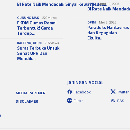
BI Rate Naik Mendadak: Sinyal Kewaspadaa…
OPINI
Juni 10, 2026
BI Rate Naik Mendad
GUNUNG MAS
229 views
FKDM Gumas Resmi
OPINI
Mei 8, 2026
Paradoks Hantavirus
Terbentuk! Garda
dan Kegagalan
Terdep…
Ekuita…
KALTENG
,
OPINI
215 views
Surat Terbuka Untuk
Senat UPR Dan
Mendik…
JARINGAN SOCIAL
Facebook
Twitter
MEDIA PARTNER
Flickr
RSS
DISCLAIMER
Y