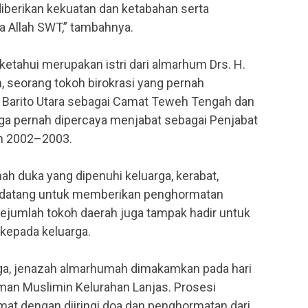
diberikan kekuatan dan ketabahan serta
a Allah SWT,” tambahnya.
ketahui merupakan istri dari almarhum Drs. H.
eorang tokoh birokrasi yang pernah
n Barito Utara sebagai Camat Teweh Tengah dan
uga pernah dipercaya menjabat sebagai Penjabat
un 2002–2003.
h duka yang dipenuhi keluarga, kerabat,
g datang untuk memberikan penghormatan
ejumlah tokoh daerah juga tampak hadir untuk
epada keluarga.
ga, jenazah almarhumah dimakamkan pada hari
an Muslimin Kelurahan Lanjas. Prosesi
t dengan diiringi doa dan penghormatan dari