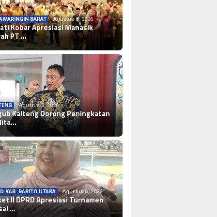
AWARINGIN BARAT
Agustus 6, 2026
ati Kobar Apresiasi Manasik
ah PT …
TENG
Agustus 6, 2026
ub Kalteng Dorong Peningkatan
lita…
D KAB. BARITO UTARA
Agustus 6, 2026
et II DPRD Apresiasi Turnamen
sal …