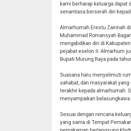
kami berharap keluarga dapat 
senantiasa berserah diri kepad
Almarhumah Erestu Zairinah di
Muhammad Romansyah Bagan, s
mengabdikan diri di Kabupate
pejabat eselon II. Almarhum j
Bupati Murung Raya pada tah
Suasana haru menyelimuti ruma
sahabat, dan masyarakat yan
terakhir kepada almarhumah. S
menyampaikan belasungkawa k
Sesuai dengan rencana keluar
yang sama di Tempat Pemakam
pemakaman berlangsung khidma