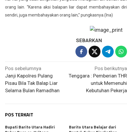
orang lain. “Karena aksi balapan liar dapat membahayakan diri
sendiri, juga membahayakan orang lain,” pungkasnya.(lna)
SEBARKAN
Navigasi
Pos sebelumnya
Pos berikutnya
pos
Janji Kapolres Pulang
Tenggara : Pemberian THR
Pisau Bila Tak Balap Liar
untuk Memenuhi
Selama Bulan Ramadhan
Kebutuhan Pekerja
POS TERKAIT
Bupati Barito Utara Hadiri
Barito Utara Belajar dari