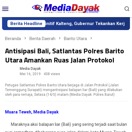
Loncat
Menu
ke
Mobile
konten
sebagai Sekda Definitif Kalteng, Gubernur Tekankan Kerja Keras
Berita Headline
Beranda
Berita Daerah
Barito Utara
Antisipasi Bali, Satlantas Polres Barito
Utara Amankan Ruas Jalan Protokol
Media Dayak
Mei 16, 2019
438 views
Petugas Satlantas Polres Barito Utara berjaga di Jalan Protokol (Jalan
Temenggung Surapati) mengantisipasi balapan liar (Bali) yang dilakukan
oleh para remaja, Selasa (14/5) malam.(Media Dayak: Polres Barut)
Muara Teweh, Media Dayak
Maraknya aksi balapan liar (Bali) yang sering terjadi saat bulan