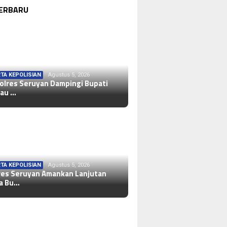
TERBARU
TA KEPOLISIAN
Agustus 5, 2026
olres Seruyan Dampingi Bupati
jau …
TA KEPOLISIAN
Agustus 5, 2026
res Seruyan Amankan Lanjutan
la Bu…