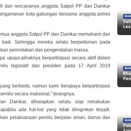
19 dan rencananya anggota Satpol PP dan Damkar
 pengamanan kota gabungan bersama anggota polres
WAR
Sat
Lea
n semua anggota Satpol PP dan Damkar memahami dan
 baik. Sehingga mereka selalu berpedoman pada
ukan penindakan dan pengendalian massa.
agai upaya pihaknya berpartisipasi secara aktif dalam
ilu legislatif dan presiden pada 17 April 2019
WAR
Bha
Pen
 yang berbeda, namun kami berupaya berpartisipasi
milu secara maksimal,” terangnya.
an Damkar, diharapkan selalu siap melakukan
pabila ada hal-hal yang tidak diinginkan terjadi.
nkan pelaksanaan pemilu berjalan aman, damai dan
WAR
Pol
Sat