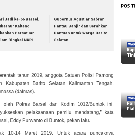
POS 
ri Jadi ke-66 Barsel,
Gubernur Agustiar Sabran
bernur Kalteng
Pantau Banjir dan Serahkan
kankan Persatuan
Bantuan untuk Warga Barito
lam Bingkai NKRI
Selatan
WAR
Kap
Tin
erentak tahun 2019, anggota Satuan Polisi Pamong
 Kabupaten Barito Selatan Kalimantan Tengah,
 massa (dalmas).
WAR
Pol
an oleh Polres Barsel dan Kodim 1012/Buntok ini,
Pia
yukseskan pelaksanaan pemilu mendatang,” kata
el, Eddy Purwanto di Buntok, pekan lalu.
ejak 10-14 Maret 2019. Untuk acara puncaknya