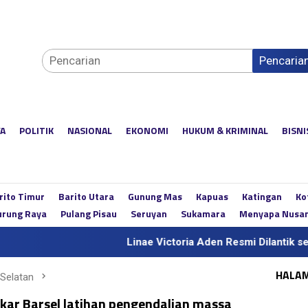
Pencaria
YA
POLITIK
NASIONAL
EKONOMI
HUKUM & KRIMINAL
BISNI
rito Timur
Barito Utara
Gunung Mas
Kapuas
Katingan
Ko
rung Raya
Pulang Pisau
Seruyan
Sukamara
Menyapa Nusa
Linae Victoria Aden Resmi Dilantik sebagai Sekd
HALA
 Selatan
kar Barsel latihan pengendalian massa