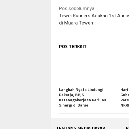
Navigasi
Pos sebelumnya
pos
Tewei Runners Adakan 1st Anniv
di Muara Teweh
POS TERKAIT
Langkah Nyata Lindungi
Hari
Pekerja, BPJS
Gube
Ketenagakerjaan Perluas
Pers
Sinergi di Barsel
NKR
TENTANG MEDIA DAYAK
P