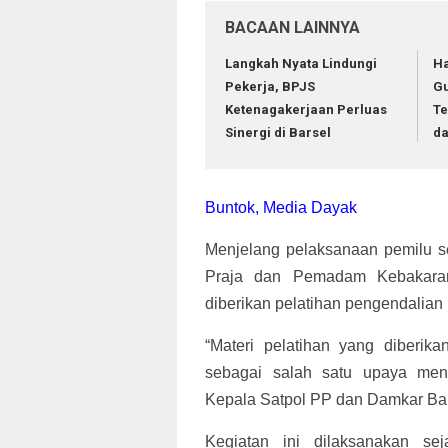
BACAAN LAINNYA
Langkah Nyata Lindungi
Ha
Pekerja, BPJS
Gu
Ketenagakerjaan Perluas
Te
Sinergi di Barsel
da
Buntok, Media Dayak
Menjelang pelaksanaan pemilu s
Praja dan Pemadam Kebakaran
diberikan pelatihan pengendalian
“Materi pelatihan yang diberik
sebagai salah satu upaya men
Kepala Satpol PP dan Damkar Bars
Kegiatan ini dilaksanakan s