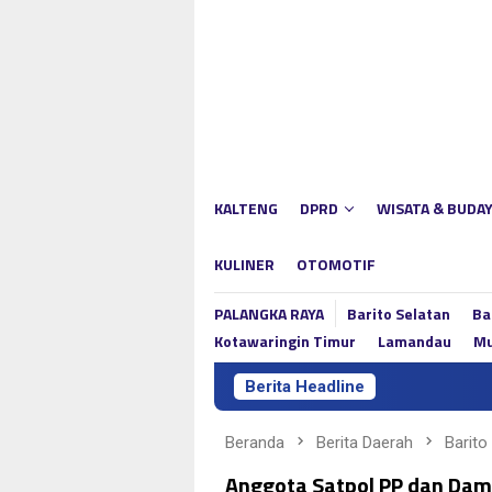
Loncat
ke
konten
KALTENG
DPRD
WISATA & BUDA
KULINER
OTOMOTIF
PALANGKA RAYA
Barito Selatan
Ba
Kotawaringin Timur
Lamandau
Mu
Berita Headline
Beranda
Berita Daerah
Barito
Anggota Satpol PP dan Dam