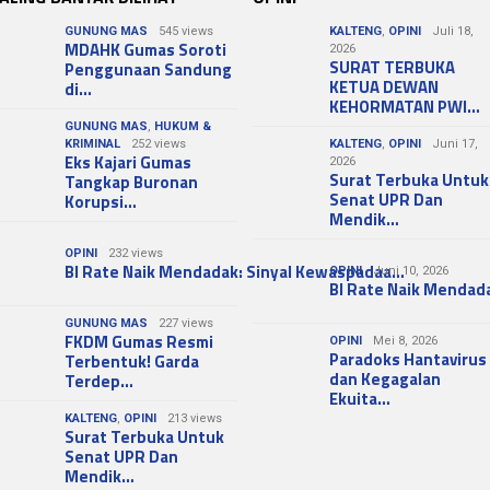
GUNUNG MAS
545 views
KALTENG
,
OPINI
Juli 18,
MDAHK Gumas Soroti
2026
SURAT TERBUKA
Penggunaan Sandung
KETUA DEWAN
di…
KEHORMATAN PWI…
GUNUNG MAS
,
HUKUM &
KRIMINAL
252 views
KALTENG
,
OPINI
Juni 17,
Eks Kajari Gumas
2026
Surat Terbuka Untuk
Tangkap Buronan
Senat UPR Dan
Korupsi…
Mendik…
OPINI
232 views
BI Rate Naik Mendadak: Sinyal Kewaspadaa…
OPINI
Juni 10, 2026
BI Rate Naik Mendad
GUNUNG MAS
227 views
FKDM Gumas Resmi
OPINI
Mei 8, 2026
Paradoks Hantavirus
Terbentuk! Garda
dan Kegagalan
Terdep…
Ekuita…
KALTENG
,
OPINI
213 views
Surat Terbuka Untuk
Senat UPR Dan
Mendik…