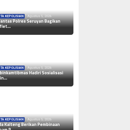
TA KEPOLISIAN
Agustus 5, 2026
lantas Polres Seruyan Bagikan
flet…
TA KEPOLISIAN
Agustus 5, 2026
binkamtibmas Hadiri Sosialisasi
in…
TA KEPOLISIAN
Agustus 5, 2026
da Kalteng Berikan Pembinaan
pam P…