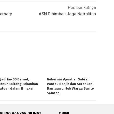
Pos berikutnya
ersary
ASN Dihimbau Jaga Netralitas
 Jadi ke-66 Barsel,
Gubernur Agustiar Sabran
rnur Kalteng Tekankan
Pantau Banjir dan Serahkan
atuan dalam Bingkai
Bantuan untuk Warga Barito
I
Selatan
ALING BANYAK DILIHAT
OPINI