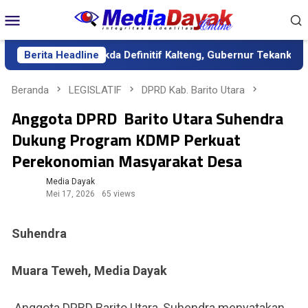
Loncat
Menu
ke
Mobile
konten
ntik sebagai Sekda Definitif Kalteng, Gubernur Tekankan Kerja 
Berita Headline
Beranda
LEGISLATIF
DPRD Kab. Barito Utara
Anggota DPRD Barito Utara Suhendra
Dukung Program KDMP Perkuat
Perekonomian Masyarakat Desa
Media Dayak
Mei 17, 2026
65 views
Suhendra
Muara Teweh, Media Dayak
Anggota DPRD Barito Utara, Suhendra menyatakan