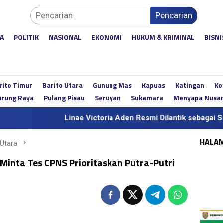
Pencarian
YA
POLITIK
NASIONAL
EKONOMI
HUKUM & KRIMINAL
BISNI
rito Timur
Barito Utara
Gunung Mas
Kapuas
Katingan
Ko
rung Raya
Pulang Pisau
Seruyan
Sukamara
Menyapa Nusa
Linae Victoria Aden Resmi Dilantik sebagai Sekda Defini
HALA
 Utara
Minta Tes CPNS Prioritaskan Putra-Putri