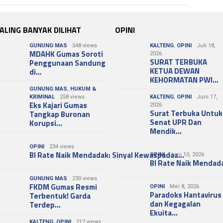
ALING BANYAK DILIHAT
OPINI
GUNUNG MAS
548 views
KALTENG
,
OPINI
Juli 18,
MDAHK Gumas Soroti
2026
SURAT TERBUKA
Penggunaan Sandung
KETUA DEWAN
di…
KEHORMATAN PWI…
GUNUNG MAS
,
HUKUM &
KRIMINAL
258 views
KALTENG
,
OPINI
Juni 17,
Eks Kajari Gumas
2026
Surat Terbuka Untuk
Tangkap Buronan
Senat UPR Dan
Korupsi…
Mendik…
OPINI
234 views
BI Rate Naik Mendadak: Sinyal Kewaspadaa…
OPINI
Juni 10, 2026
BI Rate Naik Mendad
GUNUNG MAS
230 views
FKDM Gumas Resmi
OPINI
Mei 8, 2026
Paradoks Hantavirus
Terbentuk! Garda
dan Kegagalan
Terdep…
Ekuita…
KALTENG
,
OPINI
217 views