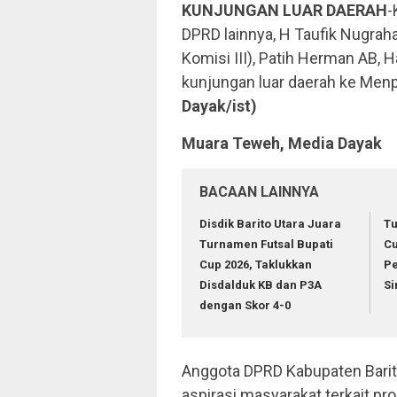
KUNJUNGAN LUAR DAERAH
-
DPRD lainnya, H Taufik Nugraha
Komisi III), Patih Herman AB, 
kunjungan luar daerah ke Menp
Dayak/ist)
Muara Teweh, Media Dayak
BACAAN LAINNYA
Disdik Barito Utara Juara
Tu
Turnamen Futsal Bupati
Cu
Cup 2026, Taklukkan
Pe
Disdalduk KB dan P3A
Si
dengan Skor 4-0
Anggota DPRD Kabupaten Barit
aspirasi masyarakat terkait p