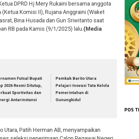
Ketua DPRD Hj Mery Rukaini bersama anggota
 (Ketua Komisi II), Rujana Anggraini (Waket
Hasrat, Bina Husada dan Gun Sriwitanto saat
an RB pada Kamis (9/1/2025) lalu.
(Media
rnamen Futsal Bupati
Pemkab Barito Utara
p 2026 Resmi Ditutup,
Pelajari Inovasi Tata Kelola
rkuat Sportivitas dan
Pemerintahan di
WAR
WAR
nergi Antarinstansi
Gunungkidul
Bha
WAR
Pol
WAR
Pol
Sos
WAR
POS 
Wak
1 K
Kap
Dia
Ke 
Pa
o Utara, Patih Herman AB, menyampaikan
roses seleksi penerimaan Calon Pegawai Negeri