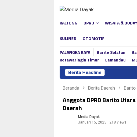
Loncat
ke
konten
KALTENG
DPRD
WISATA & BUDA
KULINER
OTOMOTIF
PALANGKA RAYA
Barito Selatan
Ba
Kotawaringin Timur
Lamandau
Mu
Berita Headline
Beranda
Berita Daerah
Barito
Anggota DPRD Barito Utara 
Daerah
Media Dayak
Januari 15, 2025
218 views