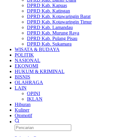
DPRD Kab. Kapuas
DPRD Kab. Katingan
DPRD Kab. Kotawaringin Barat
DPRD Kab. Kotawaringin Timur
DPRD Kab. Lamandau
DPRD Kab. Murung Raya
DPRD Kab. Pulang Pisau
DPRD Kab. Sukamara
WISATA & BUDAYA
POLITIK
NASIONAL
EKONOMI
HUKUM & KRIMINAL
BISNIS
OLAHRAGA
LAIN
OPINI
IKLAN
Hiburan
Kuliner
Otomotif