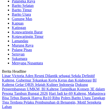
Palangka Raya
Barito Selatan
Barito Timur
Barito Utara
Gunung Mas
Kapuas
Katingan
Kotawaringin Barat
Kotawaringin Timur
Lamandau
Murung Raya
Pulang Pisau
Seruyan
Sukamara
Menyapa Nusantara
Berita Headline
Linae Victoria Aden Resmi Dilantik sebagai Sekda Definitif
Kalteng, Gubernur Tekankan Kerja Keras dan Kolaborasi
BI
Kalteng Gelar QRIS Jelajah Kuliner Indonesia
Dukung
Pengembangan UMKM, BI Kalteng Tampilkan Konsep 3E dalam
Pesona Tambun Bungai 2026
Hari Jadi ke-69 Kalteng, Mahasiswa
Bisa Tebus Bapok Hanya Rp10 Ribu
Polres Barito Utara Tangkap
Tiga Terduga Pelaku Pembunuhan di Benangin, Motif Sengketa
Lahan