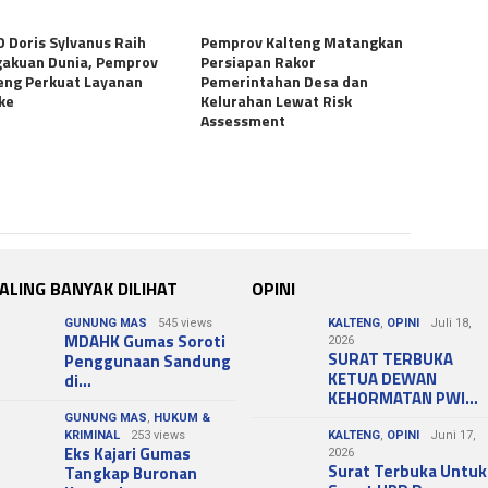
 Doris Sylvanus Raih
Pemprov Kalteng Matangkan
akuan Dunia, Pemprov
Persiapan Rakor
eng Perkuat Layanan
Pemerintahan Desa dan
ke
Kelurahan Lewat Risk
Assessment
ALING BANYAK DILIHAT
OPINI
GUNUNG MAS
545 views
KALTENG
,
OPINI
Juli 18,
MDAHK Gumas Soroti
2026
SURAT TERBUKA
Penggunaan Sandung
KETUA DEWAN
di…
KEHORMATAN PWI…
GUNUNG MAS
,
HUKUM &
KRIMINAL
253 views
KALTENG
,
OPINI
Juni 17,
Eks Kajari Gumas
2026
Surat Terbuka Untuk
Tangkap Buronan