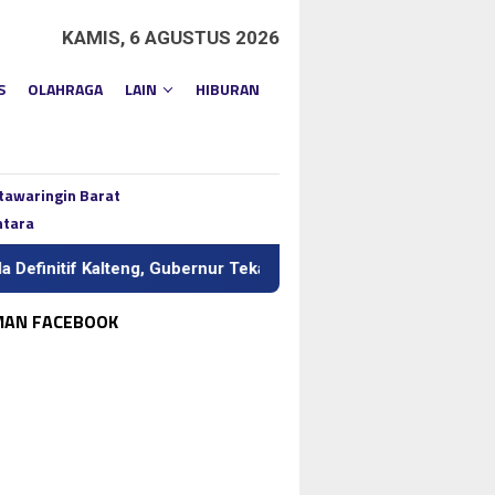
KAMIS, 6 AGUSTUS 2026
S
OLAHRAGA
LAIN
HIBURAN
tawaringin Barat
ntara
lteng, Gubernur Tekankan Kerja Keras dan Kolaborasi
BI 
MAN FACEBOOK