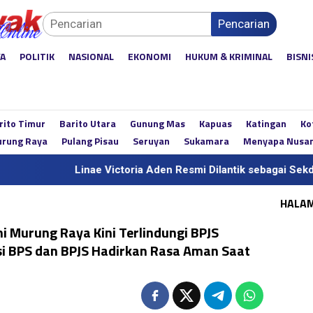
Pencarian
YA
POLITIK
NASIONAL
EKONOMI
HUKUM & KRIMINAL
BISNI
rito Timur
Barito Utara
Gunung Mas
Kapuas
Katingan
Ko
rung Raya
Pulang Pisau
Seruyan
Sukamara
Menyapa Nusa
Linae Victoria Aden Resmi Dilantik sebagai Sekda Definitif Ka
HALA
 Murung Raya Kini Terlindungi BPJS
si BPS dan BPJS Hadirkan Rasa Aman Saat