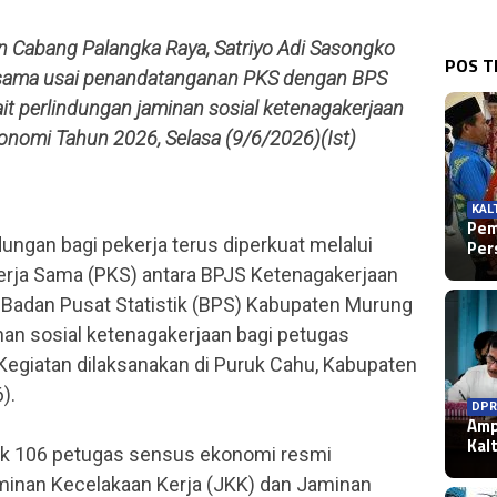
n Cabang Palangka Raya, Satriyo Adi Sasongko
POS 
ersama usai penandatanganan PKS dengan BPS
t perlindungan jaminan sosial ketenagakerjaan
onomi Tahun 2026, Selasa (9/6/2026)(Ist)
KAL
Pem
ngan bagi pekerja terus diperkuat melalui
Per
erja Sama (PKS) antara BPJS Ketenagakerjaan
Badan Pusat Statistik (BPS) Kabupaten Murung
nan sosial ketenagakerjaan bagi petugas
egiatan dilaksanakan di Puruk Cahu, Kabupaten
).
DPR
Amp
Kal
yak 106 petugas sensus ekonomi resmi
minan Kecelakaan Kerja (JKK) dan Jaminan