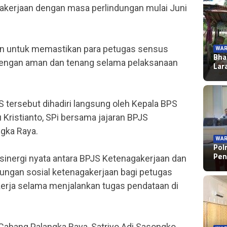
kerjaan dengan masa perlindungan mulai Juni
kan untuk memastikan para petugas sensus
WAR
Bha
dengan aman dan tenang selama pelaksanaan
Lar
tersebut dihadiri langsung oleh Kepala BPS
Kristianto, SPi bersama jajaran BPJS
ngka Raya.
WAR
Pol
Pen
 sinergi nyata antara BPJS Ketenagakerjaan dan
ngan sosial ketenagakerjaan bagi petugas
 kerja selama menjalankan tugas pendataan di
abang Palangka Raya, Satriyo Adi Sasongko,