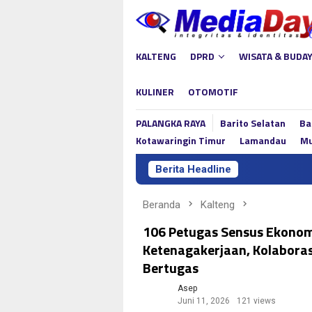
Loncat
ke
konten
KALTENG
DPRD
WISATA & BUDA
KULINER
OTOMOTIF
PALANGKA RAYA
Barito Selatan
Ba
Kotawaringin Timur
Lamandau
Mu
Berita Headline
Beranda
Kalteng
106 Petugas Sensus Ekonomi
Ketenagakerjaan, Kolabora
Bertugas
Asep
Juni 11, 2026
121 views