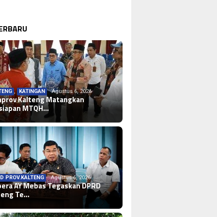
TERBARU
TENG
,
KATINGAN
Agustus 6, 2026
prov Kalteng Matangkan
siapan MTQH…
D PROV.KALTENG
Agustus 6, 2026
era AY Mebas Tegaskan DPRD
teng Te…