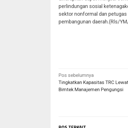
perlindungan sosial ketenagake
sektor nonformal dan petugas
pembangunan daerah.(Rls/YM
Navigasi
Pos sebelumnya
pos
Tingkatkan Kapasitas TRC Lewa
Bimtek Manajemen Pengungsi
POS TERKAIT