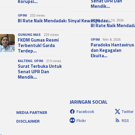
Senat UPR Dan
Korupsi…
Mendik…
OPINI
232 views
BI Rate Naik Mendadak: Sinyal Kewaspadaa…
OPINI
Juni 10, 2026
BI Rate Naik Mendad
GUNUNG MAS
229 views
FKDM Gumas Resmi
OPINI
Mei 8, 2026
Paradoks Hantavirus
Terbentuk! Garda
dan Kegagalan
Terdep…
Ekuita…
KALTENG
,
OPINI
213 views
Surat Terbuka Untuk
Senat UPR Dan
Mendik…
JARINGAN SOCIAL
Facebook
Twitter
MEDIA PARTNER
Flickr
RSS
DISCLAIMER