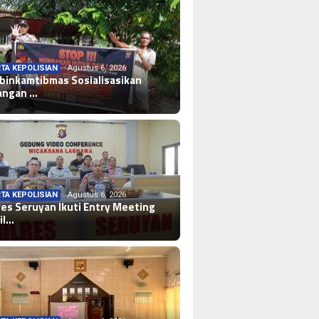
TA KEPOLISIAN
Agustus 6, 2026
binkamtibmas Sosialisasikan
angan …
TA KEPOLISIAN
Agustus 6, 2026
res Seruyan Ikuti Entry Meeting
il…