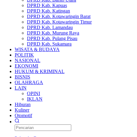
DPRD Kab. Kapuas
DPRD Kab. Katingan
DPRD Kab. Kotawaringin Barat
DPRD Kab. Kotawaringin Timur
DPRD Kab. Lamandau
DPRD Kab. Murung Raya
DPRD Kab. Pulang Pisau
DPRD Kab. Sukamara
WISATA & BUDAYA
POLITIK
NASIONAL
EKONOMI
HUKUM & KRIMINAL
BISNIS
OLAHRAGA
LAIN
OPINI
IKLAN
Hiburan
Kuliner
Otomotif