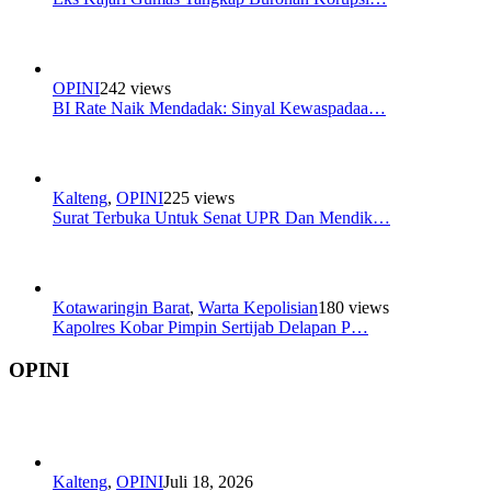
OPINI
242 views
BI Rate Naik Mendadak: Sinyal Kewaspadaa…
Kalteng
,
OPINI
225 views
Surat Terbuka Untuk Senat UPR Dan Mendik…
Kotawaringin Barat
,
Warta Kepolisian
180 views
Kapolres Kobar Pimpin Sertijab Delapan P…
OPINI
Kalteng
,
OPINI
Juli 18, 2026