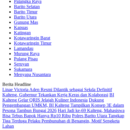
Palangka Raya
Barito Selatan
Barito Timur
Barito Utara
Gunung Mas
Kapuas
Katingan
Kotawaringin Barat
Kotawaringin Timur
Lamandau
Murung Raya
Pulang Pisau
Seruyan
Sukamara
Menyapa Nusantara
Berita Headline
Linae Victoria Aden Resmi Dilantik sebagai Sekda Definitif
Kalteng, Gubernur Tekankan Kerja Keras dan Kolaborasi
BI
Kalteng Gelar QRIS Jelajah Kuliner Indonesia
Dukung
Pengembangan UMKM, BI Kalteng Tampilkan Konsep 3E dalam
Pesona Tambun Bungai 2026
Hari Jadi ke-69 Kalteng, Mahasiswa
Bisa Tebus Bapok Hanya Rp10 Ribu
Polres Barito Utara Tangkap
Tiga Terduga Pelaku Pembunuhan di Benangin, Motif Sengketa
Lahan