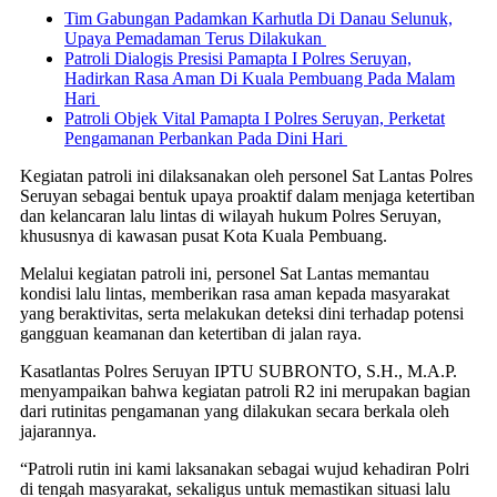
Tim Gabungan Padamkan Karhutla Di Danau Selunuk,
Upaya Pemadaman Terus Dilakukan
Patroli Dialogis Presisi Pamapta I Polres Seruyan,
Hadirkan Rasa Aman Di Kuala Pembuang Pada Malam
Hari
Patroli Objek Vital Pamapta I Polres Seruyan, Perketat
Pengamanan Perbankan Pada Dini Hari
Kegiatan patroli ini dilaksanakan oleh personel Sat Lantas Polres
Seruyan sebagai bentuk upaya proaktif dalam menjaga ketertiban
dan kelancaran lalu lintas di wilayah hukum Polres Seruyan,
khususnya di kawasan pusat Kota Kuala Pembuang.
Melalui kegiatan patroli ini, personel Sat Lantas memantau
kondisi lalu lintas, memberikan rasa aman kepada masyarakat
yang beraktivitas, serta melakukan deteksi dini terhadap potensi
gangguan keamanan dan ketertiban di jalan raya.
Kasatlantas Polres Seruyan IPTU SUBRONTO, S.H., M.A.P.
menyampaikan bahwa kegiatan patroli R2 ini merupakan bagian
dari rutinitas pengamanan yang dilakukan secara berkala oleh
jajarannya.
“Patroli rutin ini kami laksanakan sebagai wujud kehadiran Polri
di tengah masyarakat, sekaligus untuk memastikan situasi lalu