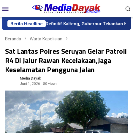
Loncat
Menu
ke
Mobile
konten
k sebagai Sekda Definitif Kalteng, Gubernur Tekankan Kerja Ker
Berita Headline
Beranda
Warta Kepolisian
Sat Lantas Polres Seruyan Gelar Patroli
R4 Di Jalur Rawan Kecelakaan,Jaga
Keselamatan Pengguna Jalan
Media Dayak
Juni 1, 2026
80 views