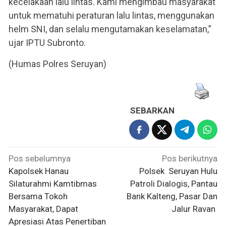
kecelakaan lalu lintas. Kami mengimbau masyarakat
untuk mematuhi peraturan lalu lintas, menggunakan
helm SNI, dan selalu mengutamakan keselamatan,”
ujar IPTU Subronto.
(Humas Polres Seruyan)
SEBARKAN
Navigasi
Pos sebelumnya
Pos berikutnya
pos
Kapolsek Hanau
Polsek Seruyan Hulu
Silaturahmi Kamtibmas
Patroli Dialogis, Pantau
Bersama Tokoh
Bank Kalteng, Pasar Dan
Masyarakat, Dapat
Jalur Ravan
Apresiasi Atas Penertiban