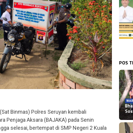
POS 
k
WAR
Bha
Sos
(Sat Binmas) Polres Seruyan kembali
ra Penjaga Aksara (BAJAKA) pada Senin
ngga selesai, bertempat di SMP Negeri 2 Kuala