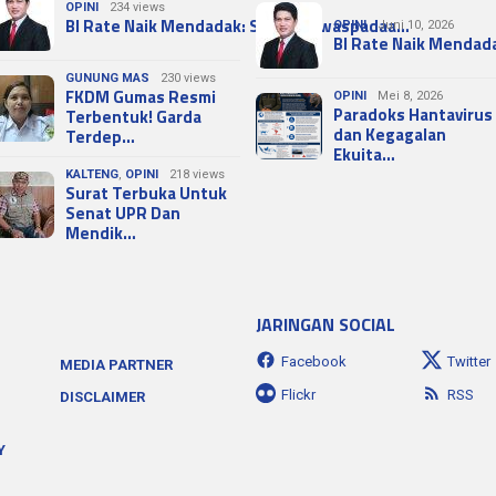
OPINI
234 views
BI Rate Naik Mendadak: Sinyal Kewaspadaa…
OPINI
Juni 10, 2026
BI Rate Naik Mendad
GUNUNG MAS
230 views
FKDM Gumas Resmi
OPINI
Mei 8, 2026
Paradoks Hantavirus
Terbentuk! Garda
dan Kegagalan
Terdep…
Ekuita…
KALTENG
,
OPINI
218 views
Surat Terbuka Untuk
Senat UPR Dan
Mendik…
JARINGAN SOCIAL
Facebook
Twitter
MEDIA PARTNER
Flickr
RSS
DISCLAIMER
Y