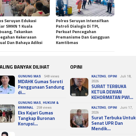
es Seruyan Edukasi
Polres Seruyan Intensifkan
jar SMKN 1 Kuala
Patroli Dialogis Di TPI,
buang, Tekankan
Perkuat Pencegahan
cegahan Kekerasan
Premanisme Dan Gangguan
ual Dan Bahaya Adiksi
Kamtibmas
ALING BANYAK DILIHAT
OPINI
GUNUNG MAS
548 views
KALTENG
,
OPINI
Juli 18,
MDAHK Gumas Soroti
2026
SURAT TERBUKA
Penggunaan Sandung
KETUA DEWAN
di…
KEHORMATAN PWI…
GUNUNG MAS
,
HUKUM &
KRIMINAL
258 views
KALTENG
,
OPINI
Juni 17,
Eks Kajari Gumas
2026
Surat Terbuka Untuk
Tangkap Buronan
Senat UPR Dan
Korupsi…
Mendik…