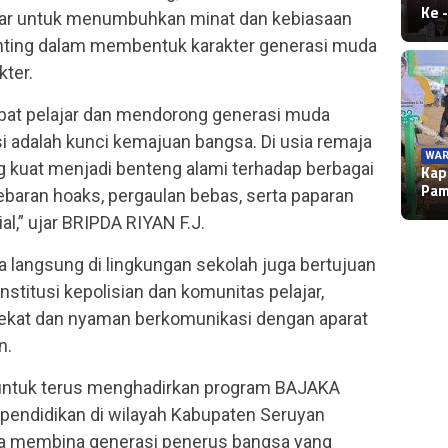
Ke 
jar untuk menumbuhkan minat dan kebiasaan
ting dalam membentuk karakter generasi muda
kter.
abat pelajar dan mendorong generasi muda
 adalah kunci kemajuan bangsa. Di usia remaja
WAR
 kuat menjadi benteng alami terhadap berbagai
Kap
Pa
ebaran hoaks, pergaulan bebas, serta paparan
al,” ujar BRIPDA RIYAN F.J.
a langsung di lingkungan sekolah juga bertujuan
titusi kepolisian dan komunitas pelajar,
ekat dan nyaman berkomunikasi dengan aparat
n.
untuk terus menghadirkan program BAJAKA
g pendidikan di wilayah Kabupaten Seruyan
ata membina generasi penerus bangsa yang