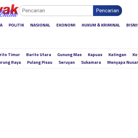
Pencarian
YA
POLITIK
NASIONAL
EKONOMI
HUKUM & KRIMINAL
BISNI
rito Timur
Barito Utara
Gunung Mas
Kapuas
Katingan
Ko
rung Raya
Pulang Pisau
Seruyan
Sukamara
Menyapa Nusa