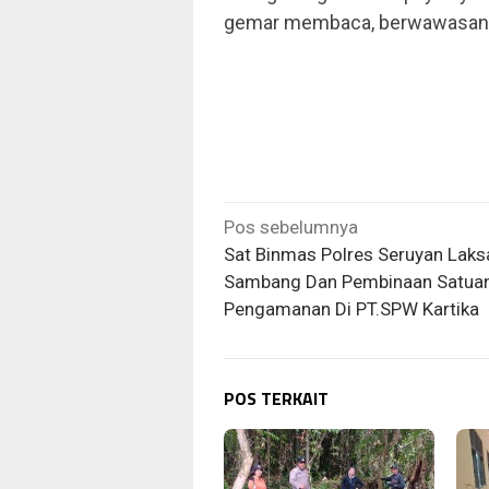
gemar membaca, berwawasan l
Navigasi
Pos sebelumnya
pos
Sat Binmas Polres Seruyan Lak
Sambang Dan Pembinaan Satua
Pengamanan Di PT.SPW Kartika
POS TERKAIT