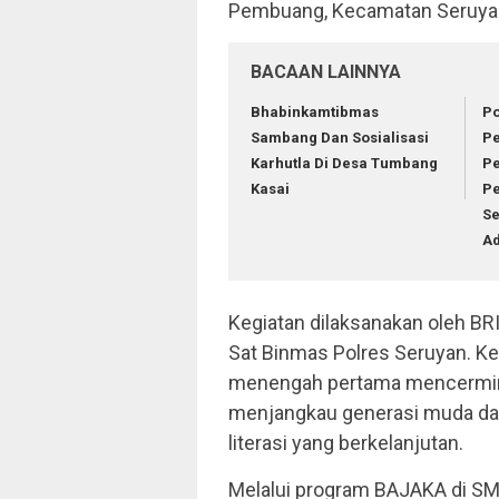
Pembuang, Kecamatan Seruyan 
BACAAN LAINNYA
Bhabinkamtibmas
Po
Sambang Dan Sosialisasi
Pe
Karhutla Di Desa Tumbang
P
Kasai
P
Se
Ad
Kegiatan dilaksanakan oleh BR
Sat Binmas Polres Seruyan. Ke
menengah pertama mencermin
menjangkau generasi muda dari
literasi yang berkelanjutan.
Melalui program BAJAKA di SM