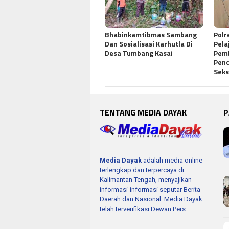
Bhabinkamtibmas Sambang
Polr
Dan Sosialisasi Karhutla Di
Pela
Desa Tumbang Kasai
Pem
Pen
Seks
TENTANG MEDIA DAYAK
P
Media Dayak
adalah media online
terlengkap dan terpercaya di
Kalimantan Tengah, menyajikan
informasi-informasi seputar Berita
Daerah dan Nasional. Media Dayak
telah terverifikasi Dewan Pers.