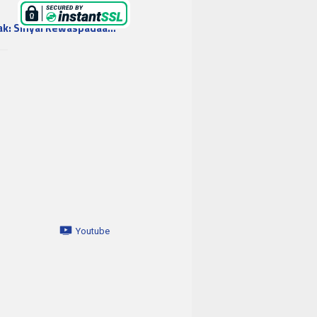
ak: Sinyal Kewaspadaa…
Youtube