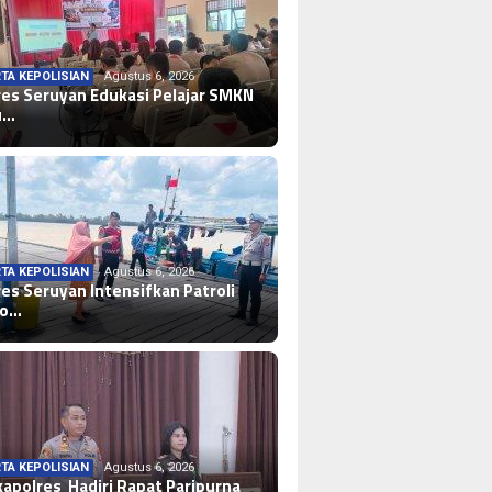
TA KEPOLISIAN
Agustus 6, 2026
res Seruyan Edukasi Pelajar SMKN
u…
TA KEPOLISIAN
Agustus 6, 2026
res Seruyan Intensifkan Patroli
lo…
TA KEPOLISIAN
Agustus 6, 2026
apolres Hadiri Rapat Paripurna