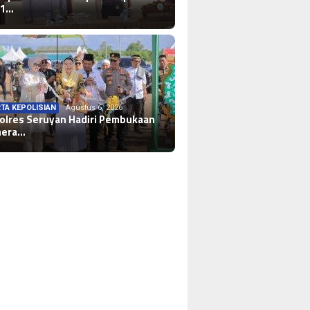
-1…
TA KEPOLISIAN
Agustus 6, 2026
olres Seruyan Hadiri Pembukaan
mera…