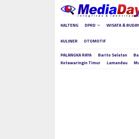
Loncat
ke
konten
KALTENG
DPRD
WISATA & BUDA
KULINER
OTOMOTIF
PALANGKA RAYA
Barito Selatan
Ba
Kotawaringin Timur
Lamandau
Mu