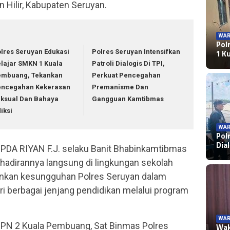
Hilir, Kabupaten Seruyan.
WAR
Pol
1 K
lres Seruyan Edukasi
Polres Seruyan Intensifkan
lajar SMKN 1 Kuala
Patroli Dialogis Di TPI,
embuang, Tekankan
Perkuat Pencegahan
encegahan Kekerasan
Premanisme Dan
ksual Dan Bahaya
Gangguan Kamtibmas
iksi
WAR
Pol
Dia
IPDA RIYAN F.J. selaku Banit Bhabinkamtibmas
hadirannya langsung di lingkungan sekolah
kan kesungguhan Polres Seruyan dalam
 berbagai jenjang pendidikan melalui program
WAR
PN 2 Kuala Pembuang, Sat Binmas Polres
Wak