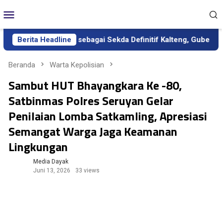
Loncat
Menu
ke
Mobile
konten
 Resmi Dilantik sebagai Sekda Definitif Kalteng, Gubernur Teka
Berita Headline
Beranda
Warta Kepolisian
Sambut HUT Bhayangkara Ke -80,
Satbinmas Polres Seruyan Gelar
Penilaian Lomba Satkamling, Apresiasi
Semangat Warga Jaga Keamanan
Lingkungan
Media Dayak
Juni 13, 2026
33 views