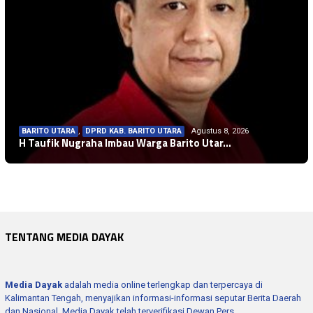
BARITO UTARA
,
DPRD KAB. BARITO UTARA
Agustus 8, 2026
BARITO UTARA
,
DPRD KAB. BARITO UTARA
Agustus 8, 2026
H Taufik Nugraha Imbau Warga Barito Utar…
DPRD KAB. KATINGAN
,
KATINGAN
Agustus 8, 2026
DPRD Dukung Pelestarian Sumber Daya Ikan…
PULANG PISAU
Agustus 8, 2026
Kemarau Tiba, BPBD Diminta Rutin Patroli…
PULANG PISAU
Agustus 8, 2026
Melalui Pusat Studi Kepolisian, Universi…
Polres Pulang Pisau Terapkan Pasal 311 K…
TENTANG MEDIA DAYAK
Media Dayak
adalah media online terlengkap dan terpercaya di
Kalimantan Tengah, menyajikan informasi-informasi seputar Berita Daerah
dan Nasional. Media Dayak telah terverifikasi Dewan Pers.