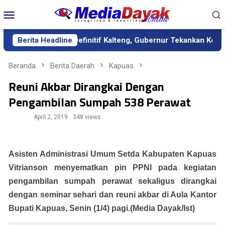
Loncat
Menu
ke
Mobile
konten
sebagai Sekda Definitif Kalteng, Gubernur Tekankan Kerja Keras 
Berita Headline
Beranda
Berita Daerah
Kapuas
Reuni Akbar Dirangkai Dengan
Pengambilan Sumpah 538 Perawat
April 2, 2019
348 views
Asisten Administrasi Umum Setda Kabupaten Kapuas
Vitrianson menyematkan pin PPNI pada kegiatan
pengambilan sumpah perawat sekaligus dirangkai
dengan seminar sehari dan reuni akbar di Aula Kantor
Bupati Kapuas, Senin (1/4) pagi.(Media Dayak/Ist)