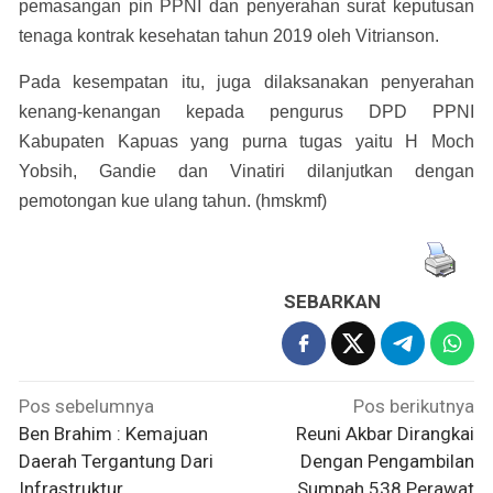
pemasangan pin PPNI dan penyerahan surat keputusan
tenaga kontrak kesehatan tahun 2019 oleh Vitrianson.
Pada kesempatan itu, juga dilaksanakan penyerahan
kenang-kenangan kepada pengurus DPD PPNI
Kabupaten Kapuas yang purna tugas yaitu H Moch
Yobsih, Gandie dan Vinatiri dilanjutkan dengan
pemotongan kue ulang tahun. (hmskmf)
SEBARKAN
Navigasi
Pos sebelumnya
Pos berikutnya
pos
Ben Brahim : Kemajuan
Reuni Akbar Dirangkai
Daerah Tergantung Dari
Dengan Pengambilan
Infrastruktur
Sumpah 538 Perawat