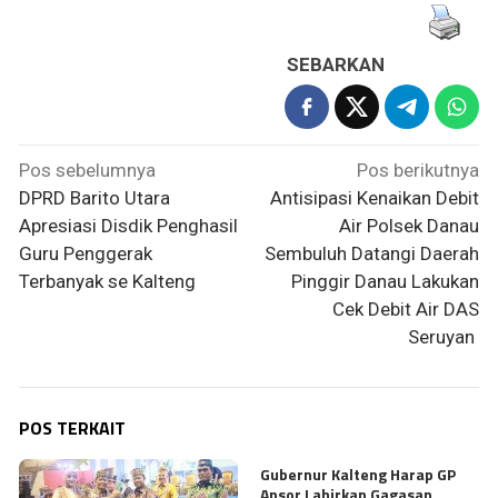
SEBARKAN
Navigasi
Pos sebelumnya
Pos berikutnya
pos
DPRD Barito Utara
Antisipasi Kenaikan Debit
Apresiasi Disdik Penghasil
Air Polsek Danau
Guru Penggerak
Sembuluh Datangi Daerah
Terbanyak se Kalteng
Pinggir Danau Lakukan
Cek Debit Air DAS
Seruyan
POS TERKAIT
Gubernur Kalteng Harap GP
Ansor Lahirkan Gagasan