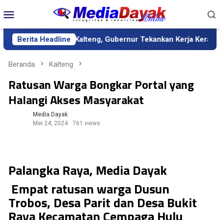
Loncat
Menu
ke
Mobile
konten
efinitif Kalteng, Gubernur Tekankan Kerja Keras dan Kolaborasi
Berita Headline
Beranda
Kalteng
Ratusan Warga Bongkar Portal yang
Halangi Akses Masyarakat
Media Dayak
Mei 24, 2024
761 views
Palangka Raya, Media Dayak
Empat ratusan warga Dusun
Trobos, Desa Parit dan Desa Bukit
Raya Kecamatan Cempaga Hulu