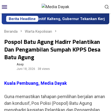
Loncat
Menu
ke
Mobile
konten
sebagai Sekda Definitif Kalteng, Gubernur Tekankan Kerja Keras 
Berita Headline
Beranda
Warta Kepolisian
Pospol Batu Agung Hadirr Pelantikan
Dan Pengambilan Sumpah KPPS Desa
Batu Agung
Asep
Juni 18, 2026
38 views
Kuala Pembuang, Media Dayak
Guna memastikan tahapan pemilihan berjalan aman
dan kondusif, Pos Polisi (Pospol) Batu Agung
menghadiri kegiatan Pelantikan dan Pengambilan