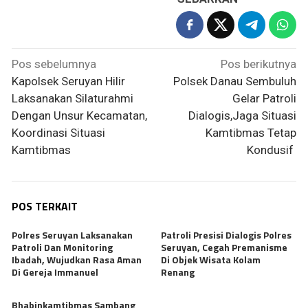
Navigasi
Pos sebelumnya
Pos berikutnya
pos
Kapolsek Seruyan Hilir
Polsek Danau Sembuluh
Laksanakan Silaturahmi
Gelar Patroli
Dengan Unsur Kecamatan,
Dialogis,Jaga Situasi
Koordinasi Situasi
Kamtibmas Tetap
Kamtibmas
Kondusif
POS TERKAIT
Polres Seruyan Laksanakan
Patroli Presisi Dialogis Polres
Patroli Dan Monitoring
Seruyan, Cegah Premanisme
Ibadah, Wujudkan Rasa Aman
Di Objek Wisata Kolam
Di Gereja Immanuel
Renang
Bhabinkamtibmas Sambang