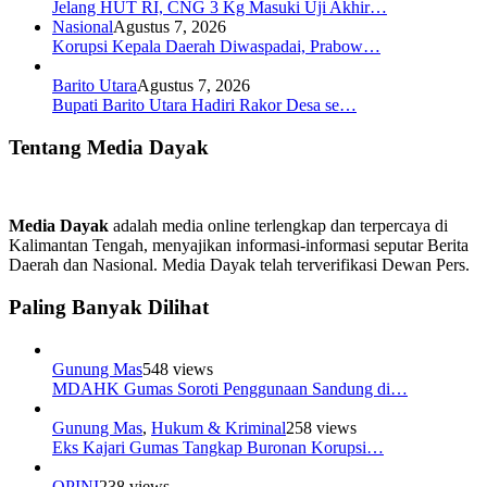
Jelang HUT RI, CNG 3 Kg Masuki Uji Akhir…
Nasional
Agustus 7, 2026
Korupsi Kepala Daerah Diwaspadai, Prabow…
Barito Utara
Agustus 7, 2026
Bupati Barito Utara Hadiri Rakor Desa se…
Tentang Media Dayak
Media Dayak
adalah media online terlengkap dan terpercaya di
Kalimantan Tengah, menyajikan informasi-informasi seputar Berita
Daerah dan Nasional. Media Dayak telah terverifikasi Dewan Pers.
Paling Banyak Dilihat
Gunung Mas
548 views
MDAHK Gumas Soroti Penggunaan Sandung di…
Gunung Mas
,
Hukum & Kriminal
258 views
Eks Kajari Gumas Tangkap Buronan Korupsi…
OPINI
238 views