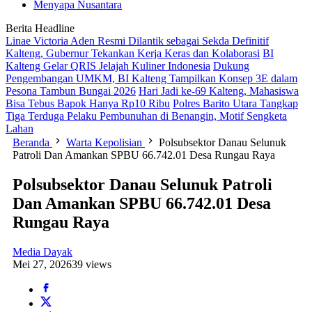
Menyapa Nusantara
Berita Headline
Linae Victoria Aden Resmi Dilantik sebagai Sekda Definitif
Kalteng, Gubernur Tekankan Kerja Keras dan Kolaborasi
BI
Kalteng Gelar QRIS Jelajah Kuliner Indonesia
Dukung
Pengembangan UMKM, BI Kalteng Tampilkan Konsep 3E dalam
Pesona Tambun Bungai 2026
Hari Jadi ke-69 Kalteng, Mahasiswa
Bisa Tebus Bapok Hanya Rp10 Ribu
Polres Barito Utara Tangkap
Tiga Terduga Pelaku Pembunuhan di Benangin, Motif Sengketa
Lahan
Beranda
Warta Kepolisian
Polsubsektor Danau Selunuk
Patroli Dan Amankan SPBU 66.742.01 Desa Rungau Raya
Polsubsektor Danau Selunuk Patroli
Dan Amankan SPBU 66.742.01 Desa
Rungau Raya
Media Dayak
Mei 27, 2026
39 views