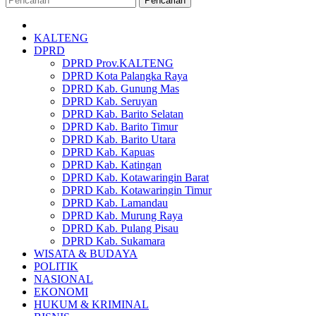
Pencarian
KALTENG
DPRD
DPRD Prov.KALTENG
DPRD Kota Palangka Raya
DPRD Kab. Gunung Mas
DPRD Kab. Seruyan
DPRD Kab. Barito Selatan
DPRD Kab. Barito Timur
DPRD Kab. Barito Utara
DPRD Kab. Kapuas
DPRD Kab. Katingan
DPRD Kab. Kotawaringin Barat
DPRD Kab. Kotawaringin Timur
DPRD Kab. Lamandau
DPRD Kab. Murung Raya
DPRD Kab. Pulang Pisau
DPRD Kab. Sukamara
WISATA & BUDAYA
POLITIK
NASIONAL
EKONOMI
HUKUM & KRIMINAL