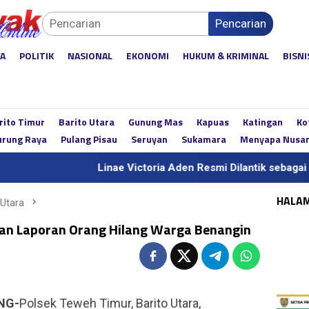
Pencarian
YA
POLITIK
NASIONAL
EKONOMI
HUKUM & KRIMINAL
BISNI
rito Timur
Barito Utara
Gunung Mas
Kapuas
Katingan
Ko
rung Raya
Pulang Pisau
Seruyan
Sukamara
Menyapa Nusa
Linae Victoria Aden Resmi Dilantik sebagai Sekda Def
HALA
 Utara
kan Laporan Orang Hilang Warga Benangin
NG-
Polsek Teweh Timur, Barito Utara,