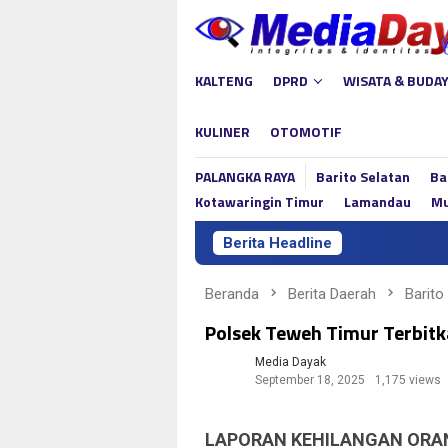
Loncat
ke
konten
KALTENG
DPRD
WISATA & BUDA
KULINER
OTOMOTIF
PALANGKA RAYA
Barito Selatan
Ba
Kotawaringin Timur
Lamandau
Mu
Berita Headline
Beranda
Berita Daerah
Barito
Polsek Teweh Timur Terbit
Media Dayak
September 18, 2025
1,175 views
LAPORAN KEHILANGAN ORA