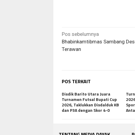
Navigasi
Pos sebelumnya
pos
Bhabinkamtibmas Sambang Des
Terawan
POS TERKAIT
Disdik Barito Utara Juara
Turn
Turnamen Futsal Bupati Cup
2026
2026, Taklukkan Disdalduk KB
Spor
dan P3A dengan Skor 4-0
Anta
TENTANG MEDIA DAYAK
P