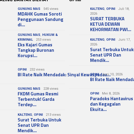
GUNUNG MAS
545 views
KALTENG
,
OPINI
Juli 18,
MDAHK Gumas Soroti
2026
SURAT TERBUKA
Penggunaan Sandung
KETUA DEWAN
di…
KEHORMATAN PWI…
GUNUNG MAS
,
HUKUM &
KRIMINAL
253 views
KALTENG
,
OPINI
Juni 17,
Eks Kajari Gumas
2026
Surat Terbuka Untuk
Tangkap Buronan
Senat UPR Dan
Korupsi…
Mendik…
OPINI
232 views
BI Rate Naik Mendadak: Sinyal Kewaspadaa…
OPINI
Juni 10, 2026
BI Rate Naik Mendad
GUNUNG MAS
228 views
FKDM Gumas Resmi
OPINI
Mei 8, 2026
Paradoks Hantavirus
Terbentuk! Garda
dan Kegagalan
Terdep…
Ekuita…
KALTENG
,
OPINI
213 views
Surat Terbuka Untuk
Senat UPR Dan
Mendik…