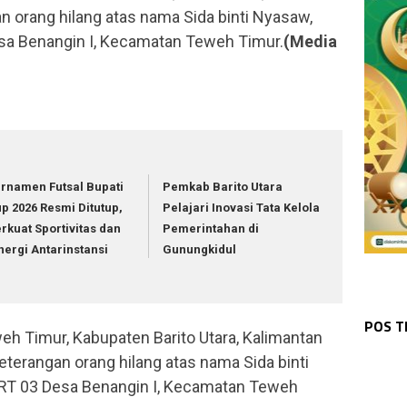
n orang hilang atas nama Sida binti Nyasaw,
esa Benangin I, Kecamatan Teweh Timur.
(Media
rnamen Futsal Bupati
Pemkab Barito Utara
p 2026 Resmi Ditutup,
Pelajari Inovasi Tata Kelola
rkuat Sportivitas dan
Pemerintahan di
nergi Antarinstansi
Gunungkidul
KAL
DPR
Pem
WAR
Amp
WAR
Bha
Per
WAR
POS 
Pol
Kal
Pol
Lar
eh Timur, Kabupaten Barito Utara, Kalimantan
Pen
Roh
terangan orang hilang atas nama Sida binti
h RT 03 Desa Benangin I, Kecamatan Teweh