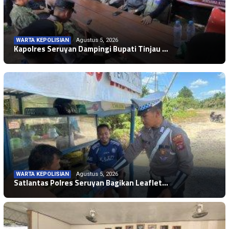
WARTA KEPOLISIAN
Agustus 5, 2026
WARTA KEPOLISIAN
Agustus 5, 2026
Kapolres Seruyan Dampingi Bupati Tinjau …
Polres Seruyan Amankan Lanjutan Piala Bu…
WARTA KEPOLISIAN
Agustus 5, 2026
Satlantas Polres Seruyan Bagikan Leaflet…