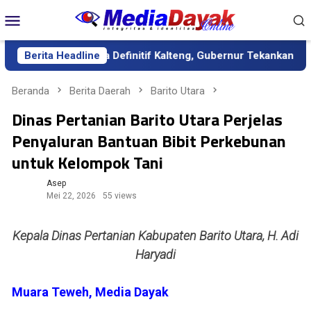
Loncat
Menu
ke
Mobile
konten
gai Sekda Definitif Kalteng, Gubernur Tekankan Kerja Keras dan
Berita Headline
Beranda
Berita Daerah
Barito Utara
Dinas Pertanian Barito Utara Perjelas
Penyaluran Bantuan Bibit Perkebunan
untuk Kelompok Tani
Asep
Mei 22, 2026
55 views
Kepala Dinas Pertanian Kabupaten Barito Utara, H. Adi
Haryadi
Muara Teweh, Media Dayak