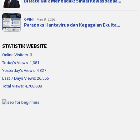
BI Rate Naik Mendadak: Sinyal Kewaspadaa…
OPINI
Mei 8, 2026
Paradoks Hantavirus dan Kegagalan Ekuita…
STATISTIK WEBSITE
Online Visitors:
3
Today's Views:
1,381
Yesterday's Views:
4,327
Last 7 Days Views:
26,556
Total Views:
4,708,688