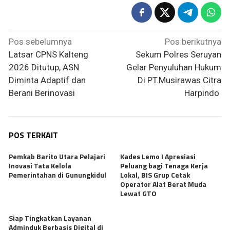
Navigasi
Pos sebelumnya
Pos berikutnya
pos
Latsar CPNS Kalteng
Sekum Polres Seruyan
2026 Ditutup, ASN
Gelar Penyuluhan Hukum
Diminta Adaptif dan
Di PT.Musirawas Citra
Berani Berinovasi
Harpindo
POS TERKAIT
Pemkab Barito Utara Pelajari
Kades Lemo I Apresiasi
Inovasi Tata Kelola
Peluang bagi Tenaga Kerja
Pemerintahan di Gunungkidul
Lokal, BIS Grup Cetak
Operator Alat Berat Muda
Lewat GTO
Siap Tingkatkan Layanan
Adminduk Berbasis Digital di