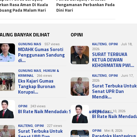
rkan Rasa Aman Di Kuala
Pengamanan Perbankan Pada
buang Pada Malam Hari
Dini Hari
ALING BANYAK DILIHAT
OPINI
GUNUNG MAS
557 views
KALTENG
,
OPINI
Juli 18,
MDAHK Gumas Soroti
2026
SURAT TERBUKA
Penggunaan Sandung
KETUA DEWAN
di…
KEHORMATAN PWI…
GUNUNG MAS
,
HUKUM &
KRIMINAL
266 views
KALTENG
,
OPINI
Juni 17,
Eks Kajari Gumas
2026
Surat Terbuka Untuk
Tangkap Buronan
Senat UPR Dan
Korupsi…
Mendik…
OPINI
243 views
BI Rate Naik Mendadak: Sinyal Kewaspadaa…
OPINI
Juni 10, 2026
BI Rate Naik Mendad
KALTENG
,
OPINI
227 views
Surat Terbuka Untuk
OPINI
Mei 8, 2026
Paradoks Hantavirus
Senat UPR Dan