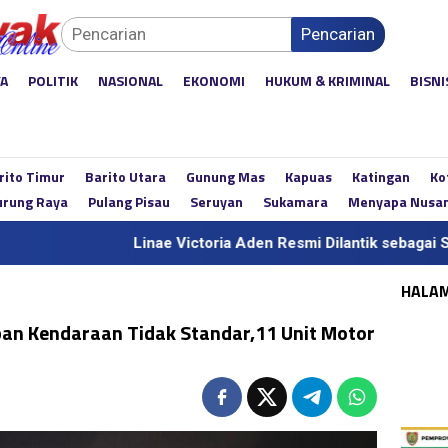
Pencarian
YA
POLITIK
NASIONAL
EKONOMI
HUKUM & KRIMINAL
BISNI
rito Timur
Barito Utara
Gunung Mas
Kapuas
Katingan
Ko
rung Raya
Pulang Pisau
Seruyan
Sukamara
Menyapa Nusa
Linae Victoria Aden Resmi Dilantik sebagai Sekda Definiti
HALA
ban Kendaraan Tidak Standar,11 Unit Motor