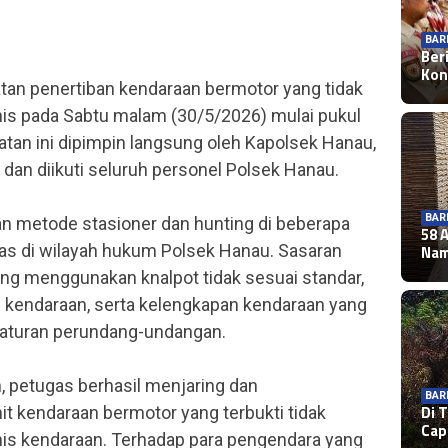
BAR
Ber
k
Kon
tan penertiban kendaraan bermotor yang tidak
knis pada Sabtu malam (30/5/2026) mulai pukul
atan ini dipimpin langsung oleh Kapolsek Hanau,
., dan diikuti seluruh personel Polsek Hanau.
BAR
n metode stasioner dan hunting di beberapa
58 
intas di wilayah hukum Polsek Hanau. Sasaran
Nam
ang menggunakan knalpot tidak sesuai standar,
 kendaraan, serta kelengkapan kendaraan yang
raturan perundang-undangan.
n, petugas berhasil menjaring dan
BAR
NAS
Di 
 kendaraan bermotor yang terbukti tidak
NAS
KDK
Pem
Ca
Per
knis kendaraan. Terhadap para pengendara yang
Jag