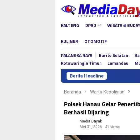
Loncat
ke
konten
KALTENG
DPRD
WISATA & BUDA
KULINER
OTOMOTIF
PALANGKA RAYA
Barito Selatan
Ba
Kotawaringin Timur
Lamandau
Mu
Berita Headline
Beranda
Warta Kepolisian
Polsek Hanau Gelar Penerti
Berhasil Dijaring
Media Dayak
Mei 31, 2026
41 views