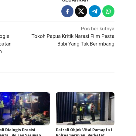
Pos berikutnya
logis
Tokoh Papua Kritik Narasi Film Pesta
batan
Babi Yang Tak Berimbang
n
oli Dialogis Presisi
Patroli Objek Vital Pamapta I
pta I Polres Seruyan,
Polres Seruyan, Perketat