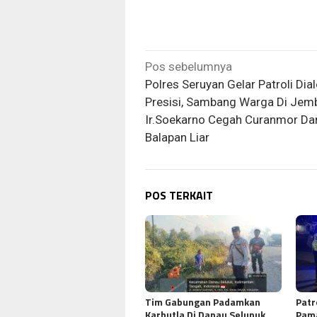
Navigasi
Pos sebelumnya
pos
Polres Seruyan Gelar Patroli Dia
Presisi, Sambang Warga Di Jem
Ir.Soekarno Cegah Curanmor Da
Balapan Liar
POS TERKAIT
Tim Gabungan Padamkan
Patr
Karhutla Di Danau Selunuk,
Pama