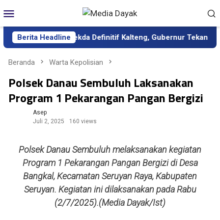
Loncat
Menu
ke
Mobile
konten
ilantik sebagai Sekda Definitif Kalteng, Gubernur Tekankan Kerj
Berita Headline
Beranda
Warta Kepolisian
Polsek Danau Sembuluh Laksanakan
Program 1 Pekarangan Pangan Bergizi
Asep
Juli 2, 2025
160 views
Polsek Danau Sembuluh melaksanakan kegiatan
Program 1 Pekarangan Pangan Bergizi di Desa
Bangkal, Kecamatan Seruyan Raya, Kabupaten
Seruyan. Kegiatan ini dilaksanakan pada Rabu
(2/7/2025).(Media Dayak/Ist)