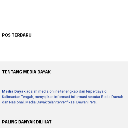
WARTA KEPOLISIAN
Agustus 6, 2026
WARTA KEPOLISIAN
Agustus 6, 2026
Bhabinkamtibmas Sambang Dan Sosialisasi …
WARTA KEPOLISIAN
Agustus 6, 2026
POS TERBARU
Polres Seruyan Edukasi Pelajar SMKN 1 Ku…
WARTA KEPOLISIAN
Agustus 6, 2026
Polres Seruyan Intensifkan Patroli Dialo…
WARTA KEPOLISIAN
Agustus 6, 2026
Wakapolres Hadiri Rapat Paripurna Ke -1…
Kapolres Seruyan Hadiri Pembukaan Pamera…
TENTANG MEDIA DAYAK
Media Dayak
adalah media online terlengkap dan terpercaya di
Kalimantan Tengah, menyajikan informasi-informasi seputar Berita Daerah
dan Nasional. Media Dayak telah terverifikasi Dewan Pers.
PALING BANYAK DILIHAT