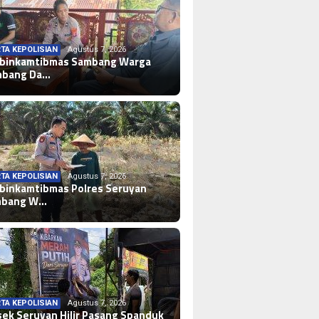
TA KEPOLISIAN
Agustus 7, 2026
binkamtibmas Sambang Warga
mbang Da…
TA KEPOLISIAN
Agustus 7, 2026
binkamtibmas Polres Seruyan
mbang W…
TA KEPOLISIAN
Agustus 7, 2026
sek Seruyan Hilir Pasang Spanduk