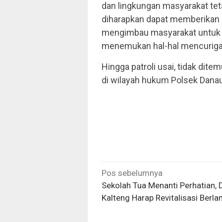
dan lingkungan masyarakat teta
diharapkan dapat memberikan 
mengimbau masyarakat untuk t
menemukan hal-hal mencurigak
Hingga patroli usai, tidak di
di wilayah hukum Polsek Dan
Navigasi
Pos sebelumnya
pos
Sekolah Tua Menanti Perhatian,
Kalteng Harap Revitalisasi Berlan