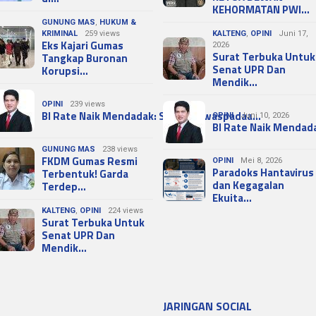
KEHORMATAN PWI…
GUNUNG MAS
,
HUKUM &
KRIMINAL
259 views
KALTENG
,
OPINI
Juni 17,
Eks Kajari Gumas
2026
Surat Terbuka Untuk
Tangkap Buronan
Senat UPR Dan
Korupsi…
Mendik…
OPINI
239 views
BI Rate Naik Mendadak: Sinyal Kewaspadaa…
OPINI
Juni 10, 2026
BI Rate Naik Mendad
GUNUNG MAS
238 views
FKDM Gumas Resmi
OPINI
Mei 8, 2026
Paradoks Hantavirus
Terbentuk! Garda
dan Kegagalan
Terdep…
Ekuita…
KALTENG
,
OPINI
224 views
Surat Terbuka Untuk
Senat UPR Dan
Mendik…
JARINGAN SOCIAL