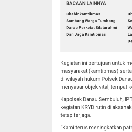
BACAAN LAINNYA
Bhabinkamtibmas
Bh
Sambang Warga Tumbang
S
Darap Perketat Silaturahmi
Wa
Dan Jaga Kamtibmas
La
D
Kegiatan ini bertujuan untuk 
masyarakat (kamtibmas) serta
di wilayah hukum Polsek Dana
menyasar objek vital, tempat
Kapolsek Danau Sembuluh, IPT
kegiatan KRYD rutin dilaksan
tetap terjaga.
“Kami terus meningkatkan patr