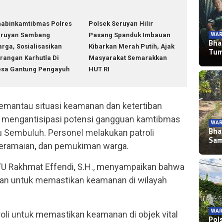
abinkamtibmas Polres
Polsek Seruyan Hilir
WAR
eruyan Sambang
Pasang Spanduk Imbauan
Bha
rga, Sosialisasikan
Kibarkan Merah Putih, Ajak
Tu
rangan Karhutla Di
Masyarakat Semarakkan
esa Gantung Pengayuh
HUT RI
memantau situasi keamanan dan ketertiban
 mengantisipasi potensi gangguan kamtibmas
WAR
Bha
u Sembuluh. Personel melakukan patroli
Sa
 keramaian, dan pemukiman warga.
U Rakhmat Effendi, S.H., menyampaikan bahwa
akan untuk memastikan keamanan di wilayah
WAR
oli untuk memastikan keamanan di objek vital
Pol