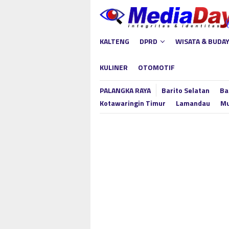
Loncat
ke
konten
KALTENG
DPRD
WISATA & BUDA
KULINER
OTOMOTIF
PALANGKA RAYA
Barito Selatan
Ba
Kotawaringin Timur
Lamandau
Mu