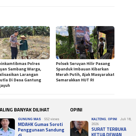
inkamtibmas Polres
Polsek Seruyan Hilir Pasang
uyan Sambang Warga,
Spanduk Imbauan Kibarkan
alisasikan Larangan
Merah Putih, Ajak Masyarakat
utla Di Desa Gantung
Semarakkan HUT RI
gayuh
ALING BANYAK DILIHAT
OPINI
GUNUNG MAS
552 views
KALTENG
,
OPINI
Juli 18,
MDAHK Gumas Soroti
2026
SURAT TERBUKA
Penggunaan Sandung
KETUA DEWAN
di…