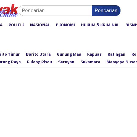
Pencarian
YA
POLITIK
NASIONAL
EKONOMI
HUKUM & KRIMINAL
BISNI
rito Timur
Barito Utara
Gunung Mas
Kapuas
Katingan
Ko
rung Raya
Pulang Pisau
Seruyan
Sukamara
Menyapa Nusa