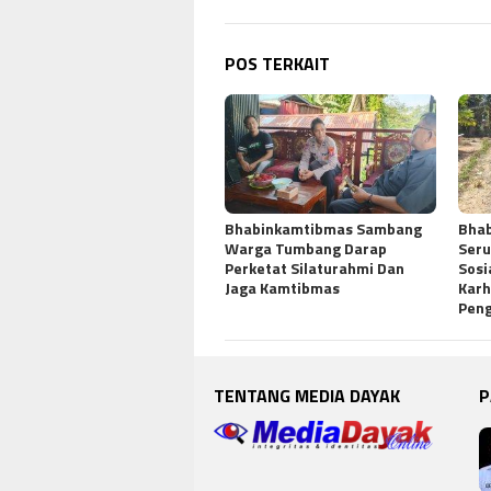
POS TERKAIT
Bhabinkamtibmas Sambang
Bhab
Warga Tumbang Darap
Ser
Perketat Silaturahmi Dan
Sosi
Jaga Kamtibmas
Karh
Pen
TENTANG MEDIA DAYAK
P