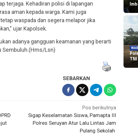
Im
p terjaga. Kehadiran polisi di lapangan
rasa aman kepada warga. Kami juga
etap waspada dan segera melapor jika
an,” ujar Kapolsek.
temukan adanya gangguan keamanan yang berarti
WAR
au Sembuluh.(Hms/Lsn)
Pol
TNI
SEBARKAN
Pos berikutnya
 DPRD
Sigap Keselamatan Siswa, Pamapta III
jut
Polres Seruyan Atur Lalu Lintas Jam
Pulang Sekolah