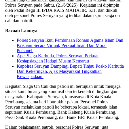
Polres Seruyan pada Sabtu, (21/6/2025). Kegiatan ini dipimpin
oleh Padal Regu III IPDA RAIS MAHAJIR, S.H. dan diikuti
oleh personel Polres Seruyan yang terlibat dalam sprin siaga on
call dan patroli.
Bacaan Lainnya
Polres Seruyan Ikuti Pembinaan Rohani Agama Islam Dan
Kristiani Secara Virtual, Perkuat Iman Dan Moral
Personel
Apel Siaga Karhutla, Polres Seruyan Perkuat
Kesiapsiagaan Hadapi Musim Kemarau
Kapolres Seruyan Dampingi Bupati Tinjau Posko Karhutla
Dan Kekeringan, Ajak Masyarakat Tingkatkan
Kewaspadaan
Kegiatan Siaga On Call dan patroli ini bertujuan untuk menjaga
situasi kamtibmas yang kondusif dan terkendali di lingkungan
masyarakat Kabupaten Seruyan, khususnya di Kota Kuala
Pembuang selama hari libur akhir pekan. Personel Polres
Seruyan melakukan patroli ke beberapa lokasi, termasuk jalan
seputaran Kuala Pembuang, Bank Kalteng Kuala Pembuang,
Pasar Saik Kuala Pembuang, dan Bank BRI Kuala Pembuang.
Dalam pelaksanaan patroli, personel Polres Seruyan juga