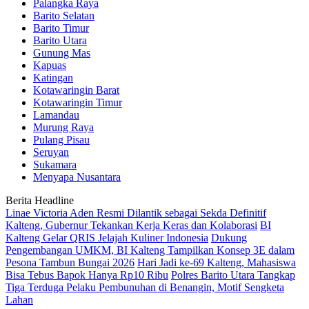
Palangka Raya
Barito Selatan
Barito Timur
Barito Utara
Gunung Mas
Kapuas
Katingan
Kotawaringin Barat
Kotawaringin Timur
Lamandau
Murung Raya
Pulang Pisau
Seruyan
Sukamara
Menyapa Nusantara
Berita Headline
Linae Victoria Aden Resmi Dilantik sebagai Sekda Definitif
Kalteng, Gubernur Tekankan Kerja Keras dan Kolaborasi
BI
Kalteng Gelar QRIS Jelajah Kuliner Indonesia
Dukung
Pengembangan UMKM, BI Kalteng Tampilkan Konsep 3E dalam
Pesona Tambun Bungai 2026
Hari Jadi ke-69 Kalteng, Mahasiswa
Bisa Tebus Bapok Hanya Rp10 Ribu
Polres Barito Utara Tangkap
Tiga Terduga Pelaku Pembunuhan di Benangin, Motif Sengketa
Lahan