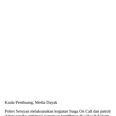
Kuala Pembuang, Media Dayak
Polres Seruyan melaksanakan kegiatan Siaga On Call dan patroli
dalam rangka antisipasi gangguan kamtibmas di wilayah hukum