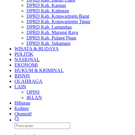
DPRD Kab. Kapuas
DPRD Kab. Katingan
DPRD Kab. Kotawaringin Barat
DPRD Kab. Kotawaringin Timur
DPRD Kab. Lamandau
DPRD Kab. Murung Raya
DPRD Kab. Pulang Pisau
DPRD Kab. Sukamara
WISATA & BUDAYA
POLITIK
NASIONAL
EKONOMI
HUKUM & KRIMINAL
BISNIS
OLAHRAGA
LAIN
OPINI
IKLAN
Hiburan
Kuliner
Otomotif