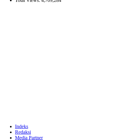
Total Views:
4,709,284
Indeks
Redaksi
Media Partner