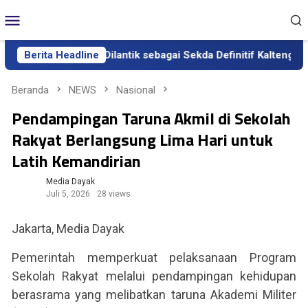
Loncat
Menu
ke
Mobile
konten
ia Aden Resmi Dilantik sebagai Sekda Definitif Kalteng, Gubern
Berita Headline
Beranda
NEWS
Nasional
Pendampingan Taruna Akmil di Sekolah
Rakyat Berlangsung Lima Hari untuk
Latih Kemandirian
Media Dayak
Juli 5, 2026
28 views
Jakarta, Media Dayak
Pemerintah memperkuat pelaksanaan Program
Sekolah Rakyat melalui pendampingan kehidupan
berasrama yang melibatkan taruna Akademi Militer