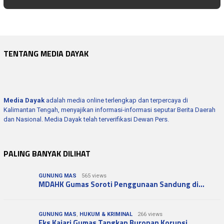
Pemerintah Perkuat Ketahanan Air Nasiona…
TENTANG MEDIA DAYAK
Media Dayak
adalah media online terlengkap dan terpercaya di
Kalimantan Tengah, menyajikan informasi-informasi seputar Berita Daerah
dan Nasional. Media Dayak telah terverifikasi Dewan Pers.
PALING BANYAK DILIHAT
GUNUNG MAS
565 views
MDAHK Gumas Soroti Penggunaan Sandung di…
GUNUNG MAS
,
HUKUM & KRIMINAL
266 views
Eks Kajari Gumas Tangkap Buronan Korupsi…