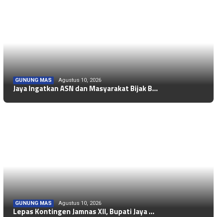
GUNUNG MAS
Agustus 10, 2026
Jaya Ingatkan ASN dan Masyarakat Bijak B…
GUNUNG MAS
Agustus 10, 2026
NASIONAL
Agustus 10, 2026
Lepas Kontingen Jamnas XII, Bupati Jaya …
NASIONAL
Agustus 10, 2026
Kemerdekaan Ekonomi UMKM Diperkuat lewat…