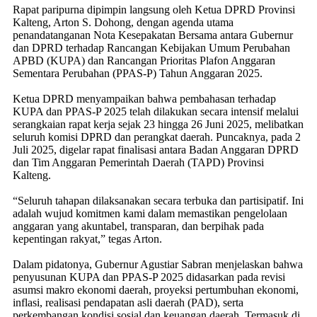
Rapat paripurna dipimpin langsung oleh Ketua DPRD Provinsi
Kalteng, Arton S. Dohong, dengan agenda utama
penandatanganan Nota Kesepakatan Bersama antara Gubernur
dan DPRD terhadap Rancangan Kebijakan Umum Perubahan
APBD (KUPA) dan Rancangan Prioritas Plafon Anggaran
Sementara Perubahan (PPAS-P) Tahun Anggaran 2025.
Ketua DPRD menyampaikan bahwa pembahasan terhadap
KUPA dan PPAS-P 2025 telah dilakukan secara intensif melalui
serangkaian rapat kerja sejak 23 hingga 26 Juni 2025, melibatkan
seluruh komisi DPRD dan perangkat daerah. Puncaknya, pada 2
Juli 2025, digelar rapat finalisasi antara Badan Anggaran DPRD
dan Tim Anggaran Pemerintah Daerah (TAPD) Provinsi
Kalteng.
“Seluruh tahapan dilaksanakan secara terbuka dan partisipatif. Ini
adalah wujud komitmen kami dalam memastikan pengelolaan
anggaran yang akuntabel, transparan, dan berpihak pada
kepentingan rakyat,” tegas Arton.
Dalam pidatonya, Gubernur Agustiar Sabran menjelaskan bahwa
penyusunan KUPA dan PPAS-P 2025 didasarkan pada revisi
asumsi makro ekonomi daerah, proyeksi pertumbuhan ekonomi,
inflasi, realisasi pendapatan asli daerah (PAD), serta
perkembangan kondisi sosial dan keuangan daerah. Termasuk di