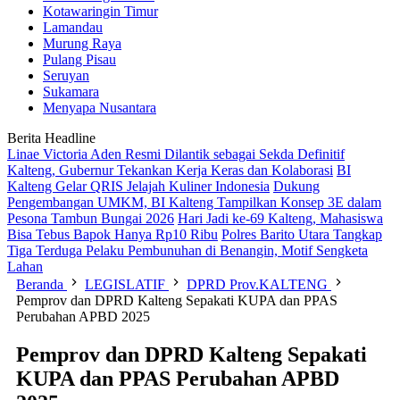
Kotawaringin Timur
Lamandau
Murung Raya
Pulang Pisau
Seruyan
Sukamara
Menyapa Nusantara
Berita Headline
Linae Victoria Aden Resmi Dilantik sebagai Sekda Definitif
Kalteng, Gubernur Tekankan Kerja Keras dan Kolaborasi
BI
Kalteng Gelar QRIS Jelajah Kuliner Indonesia
Dukung
Pengembangan UMKM, BI Kalteng Tampilkan Konsep 3E dalam
Pesona Tambun Bungai 2026
Hari Jadi ke-69 Kalteng, Mahasiswa
Bisa Tebus Bapok Hanya Rp10 Ribu
Polres Barito Utara Tangkap
Tiga Terduga Pelaku Pembunuhan di Benangin, Motif Sengketa
Lahan
Beranda
LEGISLATIF
DPRD Prov.KALTENG
Pemprov dan DPRD Kalteng Sepakati KUPA dan PPAS
Perubahan APBD 2025
Pemprov dan DPRD Kalteng Sepakati
KUPA dan PPAS Perubahan APBD