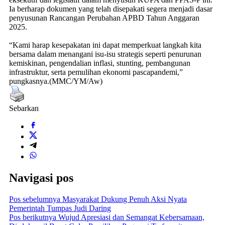
Ia berharap dokumen yang telah disepakati segera menjadi dasar
penyusunan Rancangan Perubahan APBD Tahun Anggaran
2025.
“Kami harap kesepakatan ini dapat memperkuat langkah kita
bersama dalam menangani isu-isu strategis seperti penurunan
kemiskinan, pengendalian inflasi, stunting, pembangunan
infrastruktur, serta pemulihan ekonomi pascapandemi,”
pungkasnya.(MMC/YM/Aw)
Sebarkan
Navigasi pos
Pos sebelumnya
Masyarakat Dukung Penuh Aksi Nyata
Pemerintah Tumpas Judi Daring
Pos berikutnya
Wujud Apresiasi dan Semangat Kebersamaan,