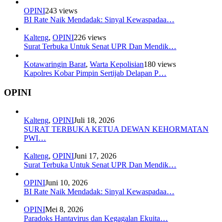
OPINI
243 views
BI Rate Naik Mendadak: Sinyal Kewaspadaa…
Kalteng
,
OPINI
226 views
Surat Terbuka Untuk Senat UPR Dan Mendik…
Kotawaringin Barat
,
Warta Kepolisian
180 views
Kapolres Kobar Pimpin Sertijab Delapan P…
OPINI
Kalteng
,
OPINI
Juli 18, 2026
SURAT TERBUKA KETUA DEWAN KEHORMATAN
PWI…
Kalteng
,
OPINI
Juni 17, 2026
Surat Terbuka Untuk Senat UPR Dan Mendik…
OPINI
Juni 10, 2026
BI Rate Naik Mendadak: Sinyal Kewaspadaa…
OPINI
Mei 8, 2026
Paradoks Hantavirus dan Kegagalan Ekuita…