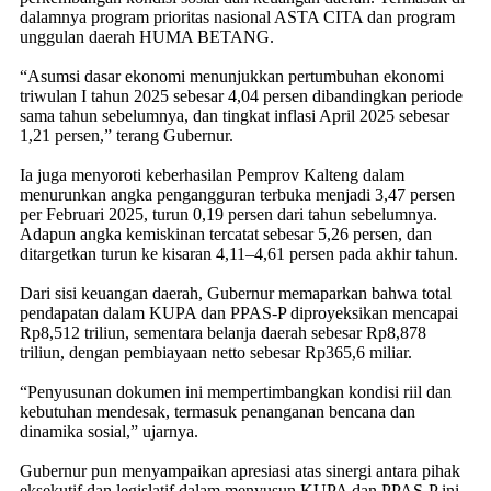
dalamnya program prioritas nasional ASTA CITA dan program
unggulan daerah HUMA BETANG.
“Asumsi dasar ekonomi menunjukkan pertumbuhan ekonomi
triwulan I tahun 2025 sebesar 4,04 persen dibandingkan periode
sama tahun sebelumnya, dan tingkat inflasi April 2025 sebesar
1,21 persen,” terang Gubernur.
Ia juga menyoroti keberhasilan Pemprov Kalteng dalam
menurunkan angka pengangguran terbuka menjadi 3,47 persen
per Februari 2025, turun 0,19 persen dari tahun sebelumnya.
Adapun angka kemiskinan tercatat sebesar 5,26 persen, dan
ditargetkan turun ke kisaran 4,11–4,61 persen pada akhir tahun.
Dari sisi keuangan daerah, Gubernur memaparkan bahwa total
pendapatan dalam KUPA dan PPAS-P diproyeksikan mencapai
Rp8,512 triliun, sementara belanja daerah sebesar Rp8,878
triliun, dengan pembiayaan netto sebesar Rp365,6 miliar.
“Penyusunan dokumen ini mempertimbangkan kondisi riil dan
kebutuhan mendesak, termasuk penanganan bencana dan
dinamika sosial,” ujarnya.
Gubernur pun menyampaikan apresiasi atas sinergi antara pihak
eksekutif dan legislatif dalam menyusun KUPA dan PPAS-P ini.