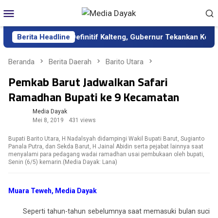
Loncat
Menu
ke
Mobile
konten
 sebagai Sekda Definitif Kalteng, Gubernur Tekankan Kerja Kera
Berita Headline
Beranda
Berita Daerah
Barito Utara
Pemkab Barut Jadwalkan Safari
Ramadhan Bupati ke 9 Kecamatan
Media Dayak
Mei 8, 2019
431 views
Bupati Barito Utara, H Nadalsyah didampingi Wakil Bupati Barut, Sugianto
Panala Putra, dan Sekda Barut, H Jainal Abidin serta pejabat lainnya saat
menyalami para pedagang wadai ramadhan usai pembukaan oleh bupati,
Senin (6/5) kemarin.(Media Dayak: Lana)
Muara Teweh, Media Dayak
Seperti tahun-tahun sebelumnya saat memasuki bulan suci