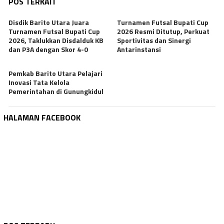
POS TERKAIT
Disdik Barito Utara Juara
Turnamen Futsal Bupati Cup
Turnamen Futsal Bupati Cup
2026 Resmi Ditutup, Perkuat
2026, Taklukkan Disdalduk KB
Sportivitas dan Sinergi
dan P3A dengan Skor 4-0
Antarinstansi
Pemkab Barito Utara Pelajari
Inovasi Tata Kelola
Pemerintahan di Gunungkidul
HALAMAN FACEBOOK
KOTAWARINGIN BARAT
Agustus 6, 2026
KALTENG
Agustus 6, 2026
Bupati Kobar Apresiasi Manasik Umrah PT …
DPRD KAB. BARITO UTARA
Agustus 6, 2026