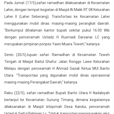
Pada Jumat (17/5),safari ramadhan dilaksanakan di Kecamatan
Lahei, dengan tempat kegiatan di Masjid Al Malik RT 08 Kelurahan
Lahei II (Lahei Seberang). Transfortasi ke Kecamatan Lahei
menggunakan mobil dinas masing-masing perangkat daerah.
“Berkumpul dihalaman kantor bupati sekitar pukul 16.00 Wib
dengan penceramah Ustadz H Rusmadi Darsanai LC yang
merupakan pimpinan ponpes Yasin Muara Teweh,” katanya.
Senin (20/5),tujuan safari Ramadhan di Kecamatan Teweh
Tengah di Masjid Baitul Ghafur Jalan Ronggo Lawe Kelurahan
Melayu dengan penceamah H Ahmad Gazali Ketua MUI Barito
Utara. “Transportasi yang digunakan mobil dinas operasional
masing-masing Perangakat Daerah,” katanya.
Rabu (22/5), safari ramadhan Bupati Barito Utara H Nadalsyah
berlanjut ke Kecamatan Gunung Timang, dimana kegiatannya
dilaksanakan di Masjid Istiqomah Desa Kandui, penceramah
Ustad H Saiful Rahman Lc. “Untuk transortasi menggunakan jalur