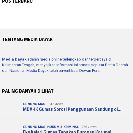
POS TERBARU
Wagub Kalteng Dorong Peningkatan Kualita…
DPRD KAB. BARITO UTARA
Agustus 6, 2026
Waket II DPRD Apresiasi Turnamen Futsal …
DPRD KAB. BARITO UTARA
Agustus 6, 2026
DPRD Harap Lahirkan Inovasi untuk Barito…
Permudah Warga Miliki Dokumen Kependuduk…
TENTANG MEDIA DAYAK
Media Dayak
adalah media online terlengkap dan terpercaya di
Kalimantan Tengah, menyajikan informasi-informasi seputar Berita Daerah
dan Nasional. Media Dayak telah terverifikasi Dewan Pers.
PALING BANYAK DILIHAT
GUNUNG MAS
547 views
MDAHK Gumas Soroti Penggunaan Sandung di…
GUNUNG MAS
,
HUKUM & KRIMINAL
256 views
Eks Kajari Gumas Tangkap Buronan Korupsi…