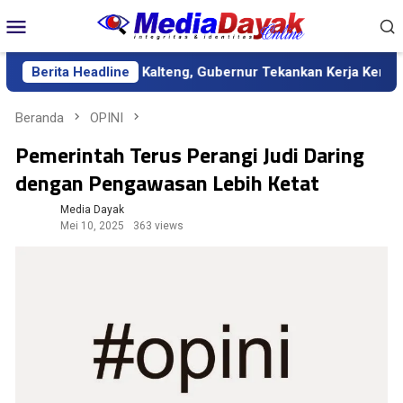
Loncat
Menu
ke
Mobile
konten
tif Kalteng, Gubernur Tekankan Kerja Keras dan Kolaborasi
Berita Headline
Beranda
OPINI
Pemerintah Terus Perangi Judi Daring
dengan Pengawasan Lebih Ketat
Media Dayak
Mei 10, 2025
363 views