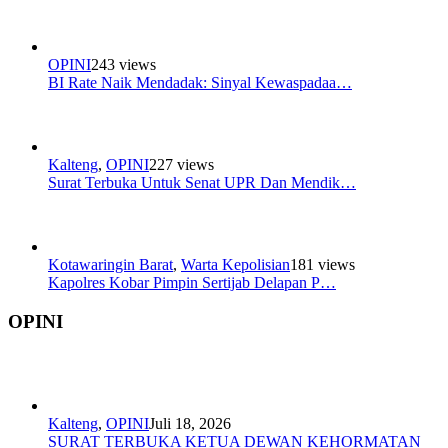
OPINI
243 views
BI Rate Naik Mendadak: Sinyal Kewaspadaa…
Kalteng
,
OPINI
227 views
Surat Terbuka Untuk Senat UPR Dan Mendik…
Kotawaringin Barat
,
Warta Kepolisian
181 views
Kapolres Kobar Pimpin Sertijab Delapan P…
OPINI
Kalteng
,
OPINI
Juli 18, 2026
SURAT TERBUKA KETUA DEWAN KEHORMATAN