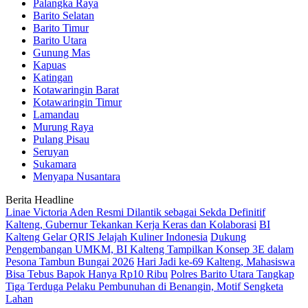
Palangka Raya
Barito Selatan
Barito Timur
Barito Utara
Gunung Mas
Kapuas
Katingan
Kotawaringin Barat
Kotawaringin Timur
Lamandau
Murung Raya
Pulang Pisau
Seruyan
Sukamara
Menyapa Nusantara
Berita Headline
Linae Victoria Aden Resmi Dilantik sebagai Sekda Definitif
Kalteng, Gubernur Tekankan Kerja Keras dan Kolaborasi
BI
Kalteng Gelar QRIS Jelajah Kuliner Indonesia
Dukung
Pengembangan UMKM, BI Kalteng Tampilkan Konsep 3E dalam
Pesona Tambun Bungai 2026
Hari Jadi ke-69 Kalteng, Mahasiswa
Bisa Tebus Bapok Hanya Rp10 Ribu
Polres Barito Utara Tangkap
Tiga Terduga Pelaku Pembunuhan di Benangin, Motif Sengketa
Lahan