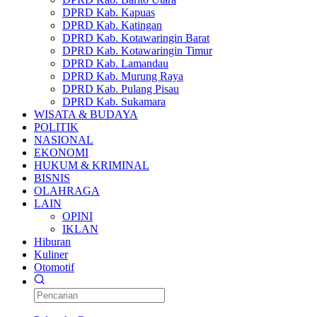
DPRD Kab. Kapuas
DPRD Kab. Katingan
DPRD Kab. Kotawaringin Barat
DPRD Kab. Kotawaringin Timur
DPRD Kab. Lamandau
DPRD Kab. Murung Raya
DPRD Kab. Pulang Pisau
DPRD Kab. Sukamara
WISATA & BUDAYA
POLITIK
NASIONAL
EKONOMI
HUKUM & KRIMINAL
BISNIS
OLAHRAGA
LAIN
OPINI
IKLAN
Hiburan
Kuliner
Otomotif