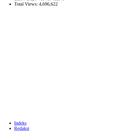
Total Views:
4,696,622
Indeks
Redaksi