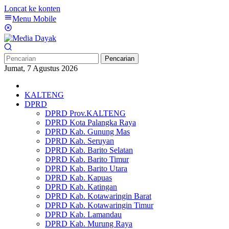
Loncat ke konten
Menu Mobile
Pencarian
Jumat, 7 Agustus 2026
KALTENG
DPRD
DPRD Prov.KALTENG
DPRD Kota Palangka Raya
DPRD Kab. Gunung Mas
DPRD Kab. Seruyan
DPRD Kab. Barito Selatan
DPRD Kab. Barito Timur
DPRD Kab. Barito Utara
DPRD Kab. Kapuas
DPRD Kab. Katingan
DPRD Kab. Kotawaringin Barat
DPRD Kab. Kotawaringin Timur
DPRD Kab. Lamandau
DPRD Kab. Murung Raya