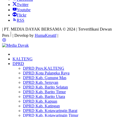
Twitter
Youtube
Flickr
RSS
| PT. MEDIA DAYAK BERSAMA © 2024 | Terverifikasi Dewan
Pers
| Develop by
HumaKreatif
|
KALTENG
DPRD
DPRD Prov.KALTENG
DPRD Kota Palangka Raya
DPRD Kab. Gunung Mas
DPRD Kab. Seruyan
DPRD Kab. Barito Selatan
DPRD Kab. Barito Timur
DPRD Kab. Barito Utara
DPRD Kab. Kapuas
DPRD Kab. Katingan
DPRD Kab. Kotawaringin Barat
DPRD Kab. Kotawaringin Timur