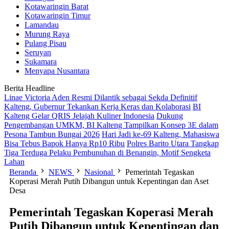
Kotawaringin Barat
Kotawaringin Timur
Lamandau
Murung Raya
Pulang Pisau
Seruyan
Sukamara
Menyapa Nusantara
Berita Headline
Linae Victoria Aden Resmi Dilantik sebagai Sekda Definitif
Kalteng, Gubernur Tekankan Kerja Keras dan Kolaborasi
BI
Kalteng Gelar QRIS Jelajah Kuliner Indonesia
Dukung
Pengembangan UMKM, BI Kalteng Tampilkan Konsep 3E dalam
Pesona Tambun Bungai 2026
Hari Jadi ke-69 Kalteng, Mahasiswa
Bisa Tebus Bapok Hanya Rp10 Ribu
Polres Barito Utara Tangkap
Tiga Terduga Pelaku Pembunuhan di Benangin, Motif Sengketa
Lahan
Beranda
NEWS
Nasional
Pemerintah Tegaskan
Koperasi Merah Putih Dibangun untuk Kepentingan dan Aset
Desa
Pemerintah Tegaskan Koperasi Merah
Putih Dibangun untuk Kepentingan dan