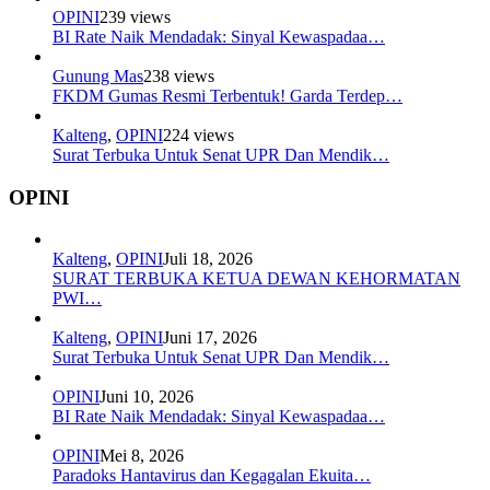
OPINI
239 views
BI Rate Naik Mendadak: Sinyal Kewaspadaa…
Gunung Mas
238 views
FKDM Gumas Resmi Terbentuk! Garda Terdep…
Kalteng
,
OPINI
224 views
Surat Terbuka Untuk Senat UPR Dan Mendik…
OPINI
Kalteng
,
OPINI
Juli 18, 2026
SURAT TERBUKA KETUA DEWAN KEHORMATAN
PWI…
Kalteng
,
OPINI
Juni 17, 2026
Surat Terbuka Untuk Senat UPR Dan Mendik…
OPINI
Juni 10, 2026
BI Rate Naik Mendadak: Sinyal Kewaspadaa…
OPINI
Mei 8, 2026
Paradoks Hantavirus dan Kegagalan Ekuita…