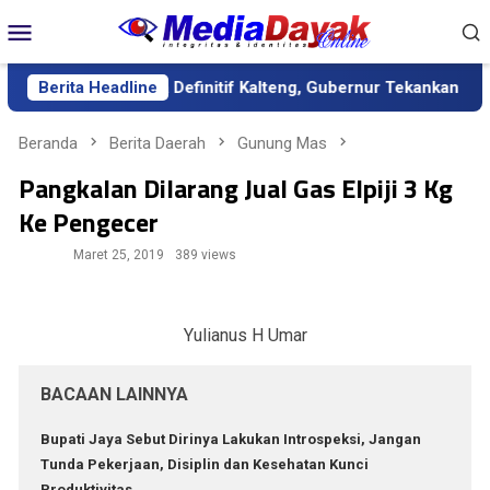
Loncat
Menu
ke
Mobile
konten
ai Sekda Definitif Kalteng, Gubernur Tekankan Kerja Keras dan 
Berita Headline
Beranda
Berita Daerah
Gunung Mas
Pangkalan Dilarang Jual Gas Elpiji 3 Kg
Ke Pengecer
Maret 25, 2019
389 views
Yulianus H Umar
BACAAN LAINNYA
Bupati Jaya Sebut Dirinya Lakukan Introspeksi, Jangan
Tunda Pekerjaan, Disiplin dan Kesehatan Kunci
Produktivitas