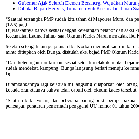
Gubernur Ajak Seluruh Elemen Bersinergi Wujudkan Murung
Dibuka Bupati Heriyus, Turnamen Voli Kecamatan Tanah Sia
“Saat ini tersangka PMP sudah kita tahan di Mapolres Mura, dan p
(12/5) pagi.
Dijelaskannya bahwa sesuai dengan keterangan pelapor dan saksi ke
Kecamatan Laung Tuhup, saat Oknum Kades Narui mengajak Ibu Kor
Setelah setengah jam perjalanan Ibu Korban memisahkan diri kare
minta ditiupkan oleh Bunga, disitulah aksi bejad PMP Oknum Kades 
“Dari keterangan ibu korban, sesaat setelah melakukan aksi bejad
sudah mendekati kampung, Bunga langsung berlari menuju ke ruma
lagi.
Ditambahkannya lagi kejadian ini langsung dilaporkan oleh orang
kepada orangtuanya bahwa telah cabuli oleh oknum kades tersebut.
“Saat ini bukti visum, dan beberapa barang bukti berupa pakaia
penetapan peraturan pemerintah pengganti UU nomor 01 tahun 200