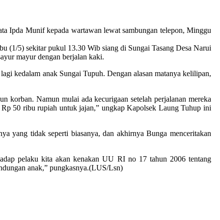
” kata Ipda Munif kepada wartawan lewat sambungan telepon, Minggu
bu (1/5) sekitar pukul 13.30 Wib siang di Sungai Tasang Desa Narui
yur mayur dengan berjalan kaki.
lagi kedalam anak Sungai Tupuh. Dengan alasan matanya kelilipan,
upun korban. Namun mulai ada kecurigaan setelah perjalanan mereka
Rp 50 ribu rupiah untuk jajan,” ungkap Kapolsek Laung Tuhup ini
nya yang tidak seperti biasanya, dan akhirnya Bunga menceritakan
erhadap pelaku kita akan kenakan UU RI no 17 tahun 2006 tentang
lindungan anak,” pungkasnya.(LUS/Lsn)