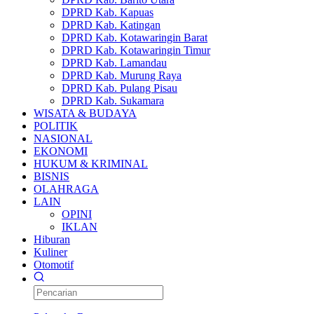
DPRD Kab. Kapuas
DPRD Kab. Katingan
DPRD Kab. Kotawaringin Barat
DPRD Kab. Kotawaringin Timur
DPRD Kab. Lamandau
DPRD Kab. Murung Raya
DPRD Kab. Pulang Pisau
DPRD Kab. Sukamara
WISATA & BUDAYA
POLITIK
NASIONAL
EKONOMI
HUKUM & KRIMINAL
BISNIS
OLAHRAGA
LAIN
OPINI
IKLAN
Hiburan
Kuliner
Otomotif