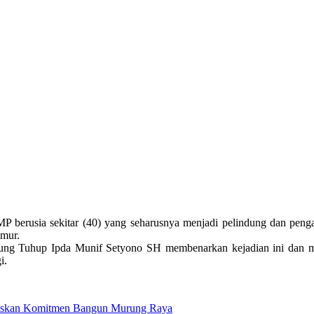
berusia sekitar (40) yang seharusnya menjadi pelindung dan penga
umur.
g Tuhup Ipda Munif Setyono SH membenarkan kejadian ini dan men
i.
gaskan Komitmen Bangun Murung Raya