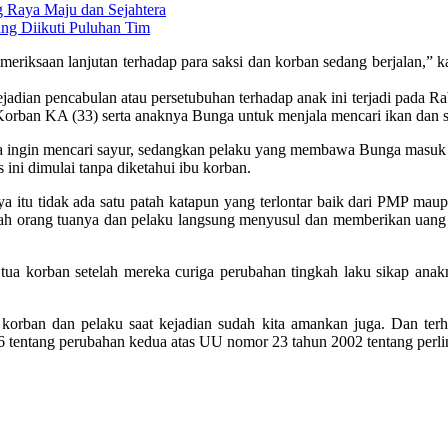
 Raya Maju dan Sejahtera
ng Diikuti Puluhan Tim
emeriksaan lanjutan terhadap para saksi dan korban sedang berjalan,
jadian pencabulan atau persetubuhan terhadap anak ini terjadi pada Ra
ban KA (33) serta anaknya Bunga untuk menjala mencari ikan dan sa
na ingin mencari sayur, sedangkan pelaku yang membawa Bunga masuk 
ini dimulai tanpa diketahui ibu korban.
nya itu tidak ada satu patah katapun yang terlontar baik dari PMP ma
h orang tuanya dan pelaku langsung menyusul dan memberikan uang 
 tua korban setelah mereka curiga perubahan tingkah laku sikap anak
n korban dan pelaku saat kejadian sudah kita amankan juga. Dan t
6 tentang perubahan kedua atas UU nomor 23 tahun 2002 tentang per