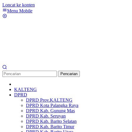
Loncat ke konten
Menu Mobile
Pencarian
KALTENG
DPRD
DPRD Prov.KALTENG
DPRD Kota Palangka Raya
DPRD Kab. Gunung Mas
DPRD Kab. Seruyan
DPRD Kab. Barito Selatan
DPRD Kab. Barito Timur
DPRD Kab. Barito Utara