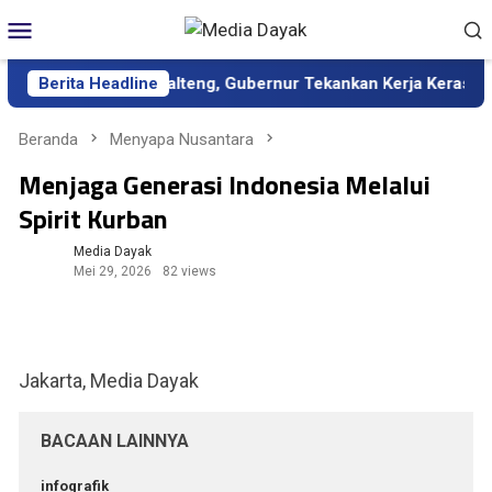
Loncat
Menu
ke
Mobile
konten
ekda Definitif Kalteng, Gubernur Tekankan Kerja Keras dan Kola
Berita Headline
Beranda
Menyapa Nusantara
Menjaga Generasi Indonesia Melalui
Spirit Kurban
Media Dayak
Mei 29, 2026
82 views
Jakarta, Media Dayak
BACAAN LAINNYA
infografik