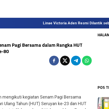
Linae Victoria Aden Resmi Dilantik sebagai Sekd
HALA
Senam Pagi Bersama dalam Rangka HUT
e-80
KAL
WAR
Tin
Kas
Dal
POS 
Gel
n mengikuti kegiatan Senam Pagi Bersama
ri Ulang Tahun (HUT) Seruyan ke-23 dan HUT