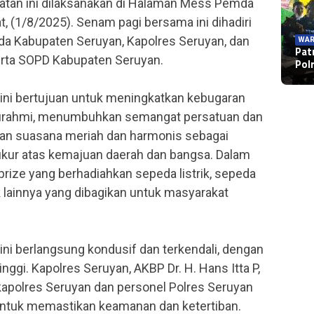
iatan ini dilaksanakan di Halaman Mess Pemda
 (1/8/2025). Senam pagi bersama ini dihadiri
kda Kabupaten Seruyan, Kapolres Seruyan, dan
WAR
WAR
Pat
WAR
Pam
rta SOPD Kabupaten Seruyan.
Kap
Pol
Ser
Had
ini bertujuan untuk meningkatkan kebugaran
turahmi, menumbuhkan semangat persatuan dan
kan suasana meriah dan harmonis sebagai
yukur atas kemajuan daerah dan bangsa. Dalam
rprize yang berhadiahkan sepeda listrik, sepeda
 lainnya yang dibagikan untuk masyarakat
ni berlangsung kondusif dan terkendali, dengan
ggi. Kapolres Seruyan, AKBP Dr. H. Hans Itta P,
akapolres Seruyan dan personel Polres Seruyan
i untuk memastikan keamanan dan ketertiban.