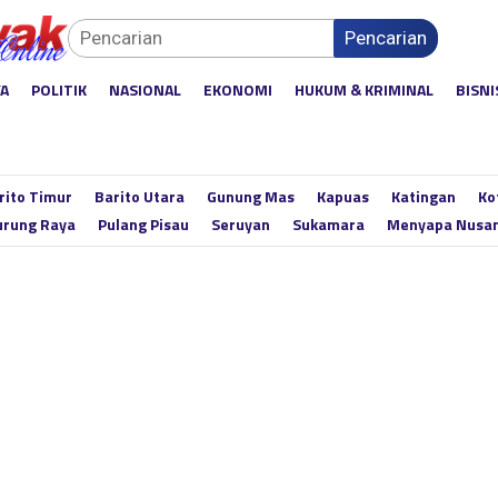
Pencarian
YA
POLITIK
NASIONAL
EKONOMI
HUKUM & KRIMINAL
BISNI
rito Timur
Barito Utara
Gunung Mas
Kapuas
Katingan
Ko
rung Raya
Pulang Pisau
Seruyan
Sukamara
Menyapa Nusa