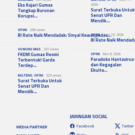
Eks Kajari Gumas
2026
Surat Terbuka Untuk
Tangkap Buronan
Senat UPR Dan
Korupsi…
Mendik…
OPINI
238 views
BI Rate Naik Mendadak: Sinyal Kewaspadaa…
OPINI
Juni 10, 2026
BI Rate Naik Mendad
GUNUNG MAS
237 views
FKDM Gumas Resmi
OPINI
Mei 8, 2026
Paradoks Hantavirus
Terbentuk! Garda
dan Kegagalan
Terdep…
Ekuita…
KALTENG
,
OPINI
223 views
Surat Terbuka Untuk
Senat UPR Dan
Mendik…
JARINGAN SOCIAL
Facebook
Twitter
MEDIA PARTNER