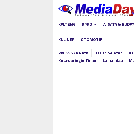
Loncat
ke
konten
KALTENG
DPRD
WISATA & BUDA
KULINER
OTOMOTIF
PALANGKA RAYA
Barito Selatan
Ba
Kotawaringin Timur
Lamandau
Mu