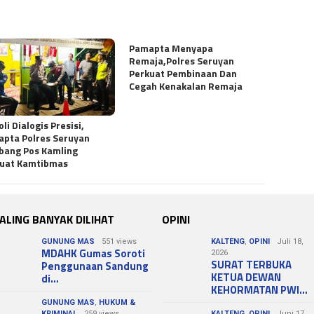
Pamapta Menyapa
Remaja,Polres Seruyan
Perkuat Pembinaan Dan
Cegah Kenakalan Remaja
oli Dialogis Presisi,
pta Polres Seruyan
bang Pos Kamling
kuat Kamtibmas
ALING BANYAK DILIHAT
OPINI
GUNUNG MAS
551 views
KALTENG
,
OPINI
Juli 18,
MDAHK Gumas Soroti
2026
SURAT TERBUKA
Penggunaan Sandung
KETUA DEWAN
di…
KEHORMATAN PWI…
GUNUNG MAS
,
HUKUM &
KRIMINAL
259 views
KALTENG
,
OPINI
Juni 17,