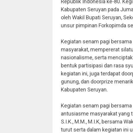
Republik Indonesia ke-80. Keg
Kabupaten Seruyan pada Jumat,
oleh Wakil Bupati Seruyan, Se
unsur pimpinan Forkopimda se
Kegiatan senam pagi bersama 
masyarakat, mempererat sila
nasionalisme, serta mencipta
bentuk partisipasi dan rasa s
kegiatan ini, juga terdapat doo
gunung, dan doorprize menarik
Kabupaten Seruyan.
Kegiatan senam pagi bersama i
antusiasme masyarakat yang tin
S.I.K., M.M., M.I.K, bersama W
turut serta dalam kegiatan in