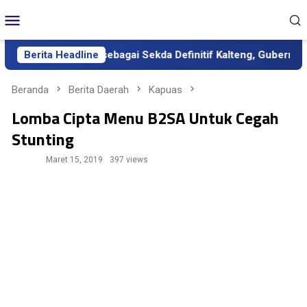
Loncat
Menu
ke
Mobile
konten
smi Dilantik sebagai Sekda Definitif Kalteng, Gubernur Tekanka
Berita Headline
Beranda
Berita Daerah
Kapuas
Lomba Cipta Menu B2SA Untuk Cegah
Stunting
Maret 15, 2019
397 views