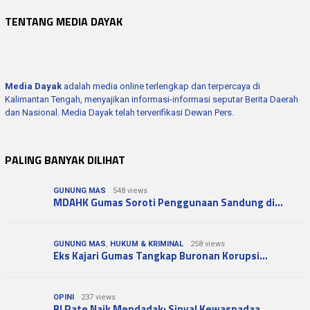
TENTANG MEDIA DAYAK
Media Dayak
adalah media online terlengkap dan terpercaya di
Kalimantan Tengah, menyajikan informasi-informasi seputar Berita Daerah
dan Nasional. Media Dayak telah terverifikasi Dewan Pers.
PALING BANYAK DILIHAT
GUNUNG MAS
548 views
MDAHK Gumas Soroti Penggunaan Sandung di…
GUNUNG MAS
,
HUKUM & KRIMINAL
258 views
Eks Kajari Gumas Tangkap Buronan Korupsi…
OPINI
237 views
BI Rate Naik Mendadak: Sinyal Kewaspadaa…