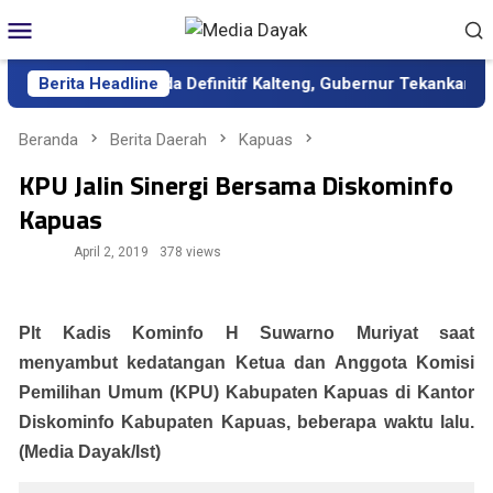
Loncat
Menu
ke
Mobile
konten
ntik sebagai Sekda Definitif Kalteng, Gubernur Tekankan Kerja 
Berita Headline
Beranda
Berita Daerah
Kapuas
KPU Jalin Sinergi Bersama Diskominfo
Kapuas
April 2, 2019
378 views
Plt Kadis Kominfo H Suwarno Muriyat saat
menyambut kedatangan Ketua dan Anggota Komisi
Pemilihan Umum (KPU) Kabupaten Kapuas di Kantor
Diskominfo Kabupaten Kapuas, beberapa waktu lalu.
(Media Dayak/Ist)