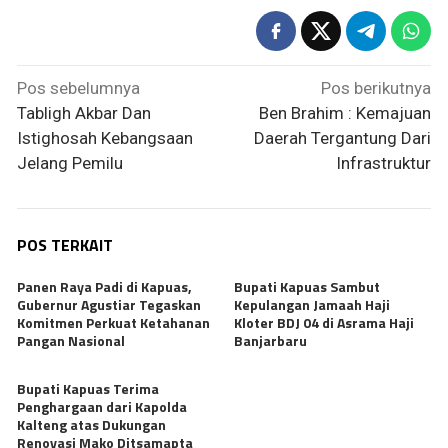
Navigasi
Pos sebelumnya
Pos berikutnya
pos
Tabligh Akbar Dan
Ben Brahim : Kemajuan
Istighosah Kebangsaan
Daerah Tergantung Dari
Jelang Pemilu
Infrastruktur
POS TERKAIT
Panen Raya Padi di Kapuas,
Bupati Kapuas Sambut
Gubernur Agustiar Tegaskan
Kepulangan Jamaah Haji
Komitmen Perkuat Ketahanan
Kloter BDJ 04 di Asrama Haji
Pangan Nasional
Banjarbaru
Bupati Kapuas Terima
Penghargaan dari Kapolda
Kalteng atas Dukungan
Renovasi Mako Ditsamapta