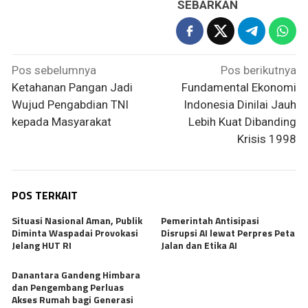
SEBARKAN
Navigasi
Pos sebelumnya
Pos berikutnya
pos
Ketahanan Pangan Jadi
Fundamental Ekonomi
Wujud Pengabdian TNI
Indonesia Dinilai Jauh
kepada Masyarakat
Lebih Kuat Dibanding
Krisis 1998
POS TERKAIT
Situasi Nasional Aman, Publik
Pemerintah Antisipasi
Diminta Waspadai Provokasi
Disrupsi AI lewat Perpres Peta
Jelang HUT RI
Jalan dan Etika AI
Danantara Gandeng Himbara
dan Pengembang Perluas
Akses Rumah bagi Generasi