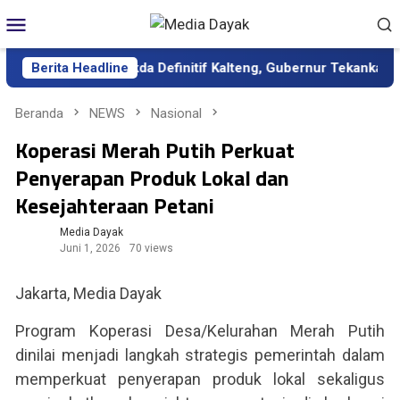
Loncat
Menu
ke
Mobile
konten
ntik sebagai Sekda Definitif Kalteng, Gubernur Tekankan Kerja K
Berita Headline
Beranda
NEWS
Nasional
Koperasi Merah Putih Perkuat
Penyerapan Produk Lokal dan
Kesejahteraan Petani
Media Dayak
Juni 1, 2026
70 views
Jakarta, Media Dayak
Program Koperasi Desa/Kelurahan Merah Putih
dinilai menjadi langkah strategis pemerintah dalam
memperkuat penyerapan produk lokal sekaligus