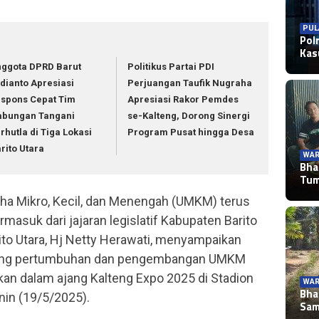
PUL
Pol
Ka
ggota DPRD Barut
Politikus Partai PDI
dianto Apresiasi
Perjuangan Taufik Nugraha
spons Cepat Tim
Apresiasi Rakor Pemdes
abungan Tangani
se-Kalteng, Dorong Sinergi
rhutla di Tiga Lokasi
Program Pusat hingga Desa
rito Utara
WAR
Bha
Tu
ha Mikro, Kecil, dan Menengah (UMKM) terus
ermasuk dari jajaran legislatif Kabupaten Barito
ito Utara, Hj Netty Herawati, menyampaikan
ng pertumbuhan dan pengembangan UMKM
kan dalam ajang Kalteng Expo 2025 di Stadion
WAR
Bha
nin (19/5/2025).
Sa