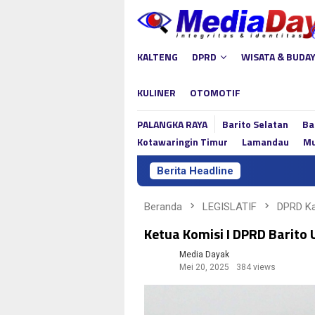
Loncat
ke
konten
KALTENG
DPRD
WISATA & BUDA
KULINER
OTOMOTIF
PALANGKA RAYA
Barito Selatan
Ba
Kotawaringin Timur
Lamandau
Mu
Berita Headline
Lina
Beranda
LEGISLATIF
DPRD Ka
Ketua Komisi I DPRD Barit
Media Dayak
Mei 20, 2025
384 views