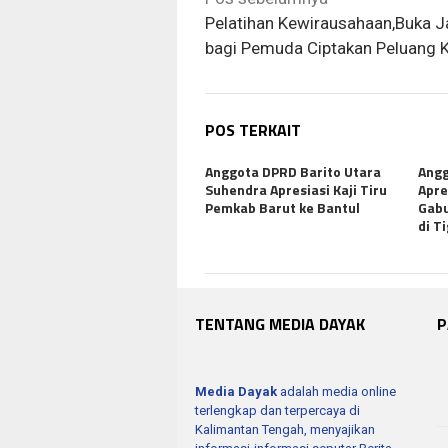
pos
Pelatihan Kewirausahaan,Buka J
bagi Pemuda Ciptakan Peluang K
POS TERKAIT
Anggota DPRD Barito Utara
Angg
Suhendra Apresiasi Kaji Tiru
Apre
Pemkab Barut ke Bantul
Gabu
di T
TENTANG MEDIA DAYAK
P
Media Dayak
adalah media online
terlengkap dan terpercaya di
Kalimantan Tengah, menyajikan