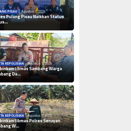
ANG PISAU
Agustus 7, 2026
res Pulang Pisau Naikkan Status
sus…
TA KEPOLISIAN
Agustus 7, 2026
binkamtibmas Sambang Warga
mbang Da…
TA KEPOLISIAN
Agustus 7, 2026
binkamtibmas Polres Seruyan
mbang W…