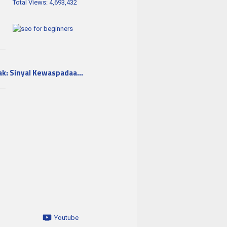
Total Views:
4,693,432
ak: Sinyal Kewaspadaa…
Youtube