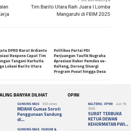
alan
Tim Barito Utara Raih Juara I Lomba
erja
Mangaruhi di FBIM 2025
ota DPRD Barut Ardianto
Politikus Partai PDI
siasi Respons Cepat Tim
Perjuangan Taufik Nugraha
ngan Tangani Karhutla
Apresiasi Rakor Pemdes se-
iga Lokasi Barito Utara
Kalteng, Dorong Sinergi
Program Pusat hingga Desa
ALING BANYAK DILIHAT
OPINI
GUNUNG MAS
553 views
KALTENG
,
OPINI
Juli 18,
MDAHK Gumas Soroti
2026
SURAT TERBUKA
Penggunaan Sandung
KETUA DEWAN
di…
KEHORMATAN PWI…
GUNUNG MAS
,
HUKUM &