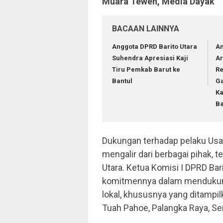
Muara Teweh, Media Dayak
BACAAN LAINNYA
Anggota DPRD Barito Utara
An
Suhendra Apresiasi Kaji
Ar
Tiru Pemkab Barut ke
Re
Bantul
G
Ka
Ba
Dukungan terhadap pelaku Usa
mengalir dari berbagai pihak, t
Utara. Ketua Komisi I DPRD Bar
komitmennya dalam menduku
lokal, khususnya yang ditampil
Tuah Pahoe, Palangka Raya, Se