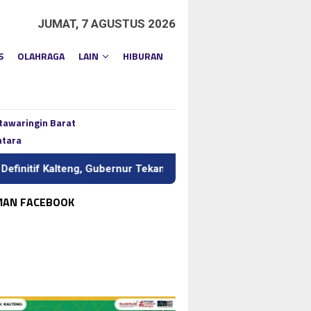
JUMAT, 7 AGUSTUS 2026
S
OLAHRAGA
LAIN
HIBURAN
tawaringin Barat
ntara
, Gubernur Tekankan Kerja Keras dan Kolaborasi
BI Kalte
MAN FACEBOOK