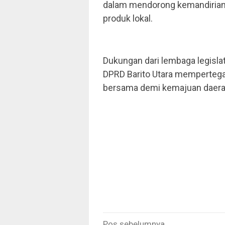
dalam mendorong kemandirian
produk lokal.
Dukungan dari lembaga legislat
DPRD Barito Utara memperteg
bersama demi kemajuan daerah
Navigasi
Pos sebelumnya