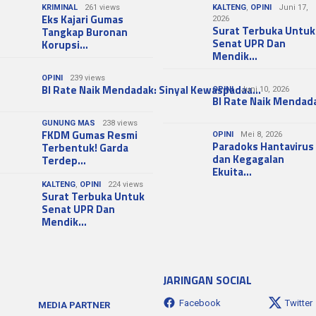
KRIMINAL
261 views
KALTENG
,
OPINI
Juni 17,
Eks Kajari Gumas
2026
Surat Terbuka Untuk
Tangkap Buronan
Senat UPR Dan
Korupsi…
Mendik…
OPINI
239 views
BI Rate Naik Mendadak: Sinyal Kewaspadaa…
OPINI
Juni 10, 2026
BI Rate Naik Mendad
GUNUNG MAS
238 views
FKDM Gumas Resmi
OPINI
Mei 8, 2026
Paradoks Hantavirus
Terbentuk! Garda
dan Kegagalan
Terdep…
Ekuita…
KALTENG
,
OPINI
224 views
Surat Terbuka Untuk
Senat UPR Dan
Mendik…
JARINGAN SOCIAL
Facebook
Twitter
MEDIA PARTNER