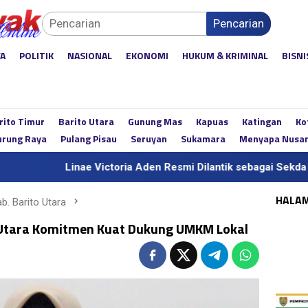
Pencarian
YA
POLITIK
NASIONAL
EKONOMI
HUKUM & KRIMINAL
BISNI
rito Timur
Barito Utara
Gunung Mas
Kapuas
Katingan
Ko
rung Raya
Pulang Pisau
Seruyan
Sukamara
Menyapa Nusa
e Victoria Aden Resmi Dilantik sebagai Sekda Definitif Kalteng
HALA
b. Barito Utara
o Utara Komitmen Kuat Dukung UMKM Lokal