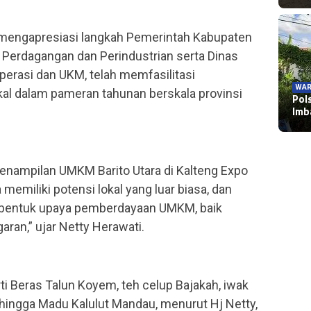
ga mengapresiasi langkah Pemerintah Kabupaten
s Perdagangan dan Perindustrian serta Dinas
perasi dan UKM, telah memfasilitasi
WAR
al dalam pameran tahunan berskala provinsi
WAR
Pol
Pol
Im
TNI
enampilan UMKM Barito Utara di Kalteng Expo
 memiliki potensi lokal yang luar biasa, dan
bentuk upaya pemberdayaan UMKM, baik
ran,” ujar Netty Herawati.
i Beras Talun Koyem, teh celup Bajakah, iwak
 hingga Madu Kalulut Mandau, menurut Hj Netty,