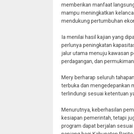
memberikan manfaat langsung b
mampu meningkatkan kelancaran
mendukung pertumbuhan ekono
Ia menilai hasil kajian yang 
perlunya peningkatan kapasita
jalur utama menuju kawasan pe
perdagangan, dan permukiman
Mery berharap seluruh tahapa
terbuka dan mengedepankan m
terlindungi sesuai ketentuan y
Menurutnya, keberhasilan pem
kesiapan pemerintah, tetapi 
program dapat berjalan sesua
panjang bagi Kabupaten Barito 