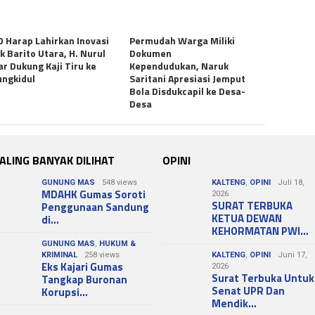
 Harap Lahirkan Inovasi
Permudah Warga Miliki
k Barito Utara, H. Nurul
Dokumen
r Dukung Kaji Tiru ke
Kependudukan, Naruk
ngkidul
Saritani Apresiasi Jemput
Bola Disdukcapil ke Desa-
Desa
ALING BANYAK DILIHAT
OPINI
GUNUNG MAS
548 views
KALTENG
,
OPINI
Juli 18,
MDAHK Gumas Soroti
2026
SURAT TERBUKA
Penggunaan Sandung
KETUA DEWAN
di…
KEHORMATAN PWI…
GUNUNG MAS
,
HUKUM &
KRIMINAL
258 views
KALTENG
,
OPINI
Juni 17,
Eks Kajari Gumas
2026
Surat Terbuka Untuk
Tangkap Buronan
Senat UPR Dan
Korupsi…
Mendik…