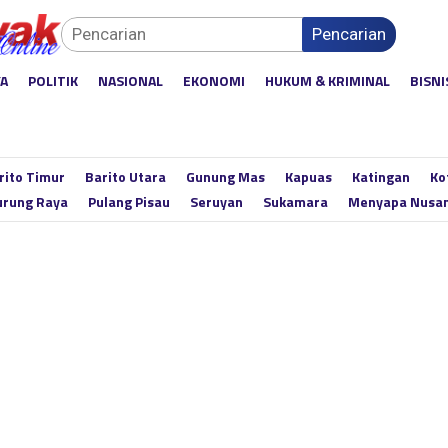
Pencarian
YA
POLITIK
NASIONAL
EKONOMI
HUKUM & KRIMINAL
BISNI
rito Timur
Barito Utara
Gunung Mas
Kapuas
Katingan
Ko
rung Raya
Pulang Pisau
Seruyan
Sukamara
Menyapa Nusa