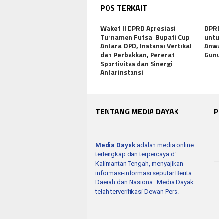
POS TERKAIT
Waket II DPRD Apresiasi
DPRD
Turnamen Futsal Bupati Cup
untu
Antara OPD, Instansi Vertikal
Anwa
dan Perbakkan, Pererat
Gunu
Sportivitas dan Sinergi
Antarinstansi
TENTANG MEDIA DAYAK
P
Media Dayak
adalah media online
terlengkap dan terpercaya di
Kalimantan Tengah, menyajikan
informasi-informasi seputar Berita
Daerah dan Nasional. Media Dayak
telah terverifikasi Dewan Pers.