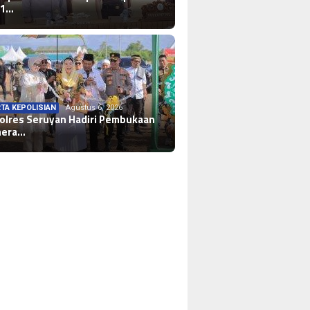
-1…
TA KEPOLISIAN
Agustus 6, 2026
olres Seruyan Hadiri Pembukaan
mera…