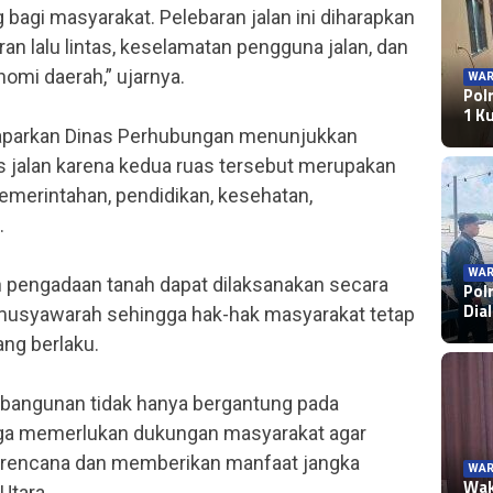
agi masyarakat. Pelebaran jalan ini diharapkan
 lalu lintas, keselamatan pengguna jalan, dan
mi daerah,” ujarnya.
WAR
Pol
1 K
dipaparkan Dinas Perhubungan menunjukkan
s jalan karena kedua ruas tersebut merupakan
merintahan, pendidikan, kesehatan,
.
WAR
n pengadaan tanah dapat dilaksanakan secara
Pol
Dia
usyawarah sehingga hak-hak masyarakat tetap
ang berlaku.
bangunan tidak hanya bergantung pada
juga memerlukan dukungan masyarakat agar
i rencana dan memberikan manfaat jangka
WAR
Wak
Utara.