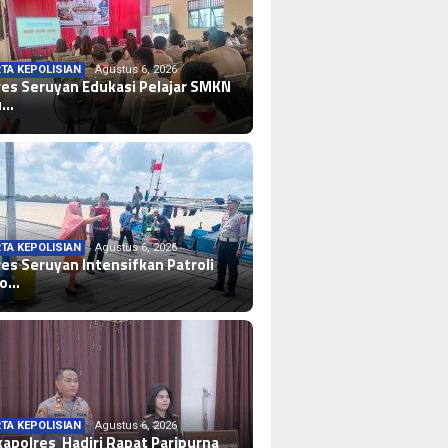
TA KEPOLISIAN
Agustus 6, 2026
res Seruyan Edukasi Pelajar SMKN
u…
TA KEPOLISIAN
Agustus 6, 2026
res Seruyan Intensifkan Patroli
lo…
TA KEPOLISIAN
Agustus 6, 2026
apolres Hadiri Rapat Paripurna