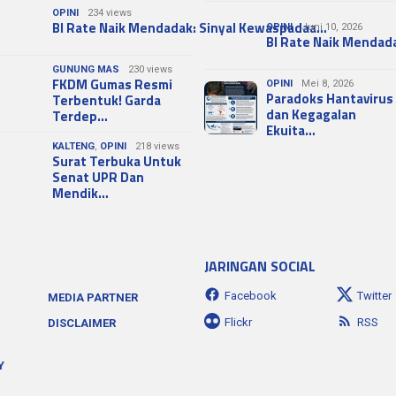
OPINI
234 views
BI Rate Naik Mendadak: Sinyal Kewaspadaa…
OPINI
Juni 10, 2026
BI Rate Naik Mendad
GUNUNG MAS
230 views
FKDM Gumas Resmi
OPINI
Mei 8, 2026
Paradoks Hantavirus
Terbentuk! Garda
dan Kegagalan
Terdep…
Ekuita…
KALTENG
,
OPINI
218 views
Surat Terbuka Untuk
Senat UPR Dan
Mendik…
JARINGAN SOCIAL
Facebook
Twitter
MEDIA PARTNER
Flickr
RSS
DISCLAIMER
Y