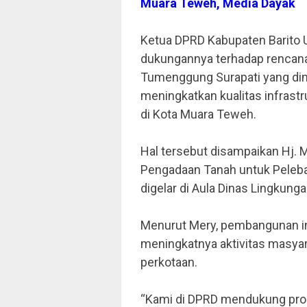
Muara Teweh, Media Dayak
Ketua DPRD Kabupaten Barito U
dukungannya terhadap rencana
Tumenggung Surapati yang dini
meningkatkan kualitas infrast
di Kota Muara Teweh.
Hal tersebut disampaikan Hj. M
Pengadaan Tanah untuk Peleba
digelar di Aula Dinas Lingkung
Menurut Mery, pembangunan inf
meningkatnya aktivitas masya
perkotaan.
“Kami di DPRD mendukung pro