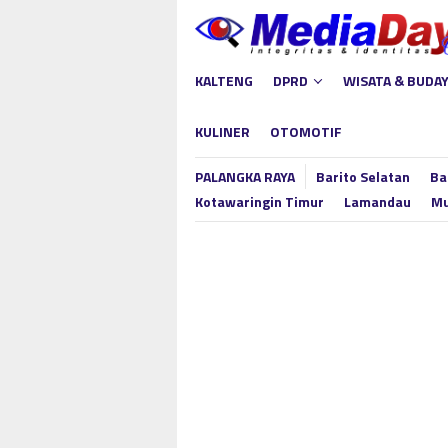
Loncat
ke
konten
KALTENG
DPRD
WISATA & BUDA
KULINER
OTOMOTIF
PALANGKA RAYA
Barito Selatan
Ba
Kotawaringin Timur
Lamandau
Mu