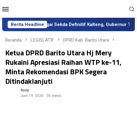
Loncat
Menu
ke
Mobile
konten
Dilantik sebagai Sekda Definitif Kalteng, Gubernur Tekankan Ke
Berita Headline
Beranda
LEGISLATIF
DPRD Kab. Barito Utara
Ketua DPRD Barito Utara Hj Mery
Rukaini Apresiasi Raihan WTP ke-11,
Minta Rekomendasi BPK Segera
Ditindaklanjuti
Asep
Juni 19, 2026
36 views