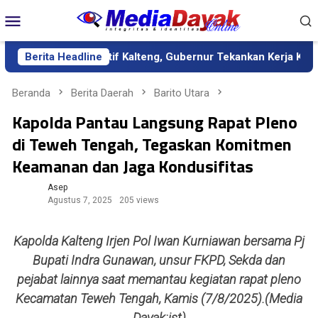
Loncat
Menu
ke
Mobile
konten
da Definitif Kalteng, Gubernur Tekankan Kerja Keras dan Kolabo
Berita Headline
Beranda
Berita Daerah
Barito Utara
Kapolda Pantau Langsung Rapat Pleno
di Teweh Tengah, Tegaskan Komitmen
Keamanan dan Jaga Kondusifitas
Asep
Agustus 7, 2025
205 views
Kapolda Kalteng Irjen Pol Iwan Kurniawan bersama Pj
Bupati Indra Gunawan, unsur FKPD, Sekda dan
pejabat lainnya saat memantau kegiatan rapat pleno
Kecamatan Teweh Tengah, Kamis (7/8/2025).(Media
Dayak:ist)