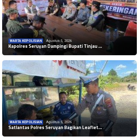
WARTA KEPOLISIAN
Agustus 5, 2026
WARTA KEPOLISIAN
Agustus 5, 2026
Kapolres Seruyan Dampingi Bupati Tinjau …
Polres Seruyan Amankan Lanjutan Piala Bu…
WARTA KEPOLISIAN
Agustus 5, 2026
Satlantas Polres Seruyan Bagikan Leaflet…