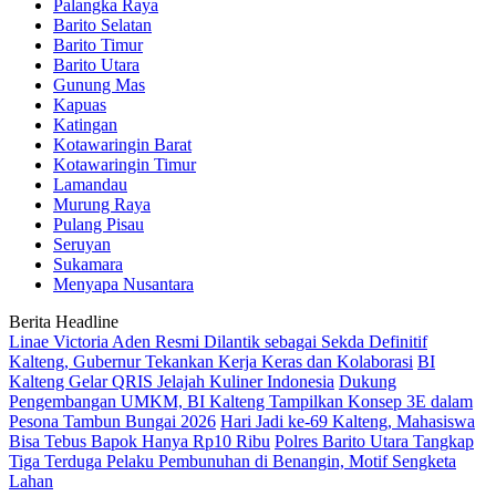
Palangka Raya
Barito Selatan
Barito Timur
Barito Utara
Gunung Mas
Kapuas
Katingan
Kotawaringin Barat
Kotawaringin Timur
Lamandau
Murung Raya
Pulang Pisau
Seruyan
Sukamara
Menyapa Nusantara
Berita Headline
Linae Victoria Aden Resmi Dilantik sebagai Sekda Definitif
Kalteng, Gubernur Tekankan Kerja Keras dan Kolaborasi
BI
Kalteng Gelar QRIS Jelajah Kuliner Indonesia
Dukung
Pengembangan UMKM, BI Kalteng Tampilkan Konsep 3E dalam
Pesona Tambun Bungai 2026
Hari Jadi ke-69 Kalteng, Mahasiswa
Bisa Tebus Bapok Hanya Rp10 Ribu
Polres Barito Utara Tangkap
Tiga Terduga Pelaku Pembunuhan di Benangin, Motif Sengketa
Lahan