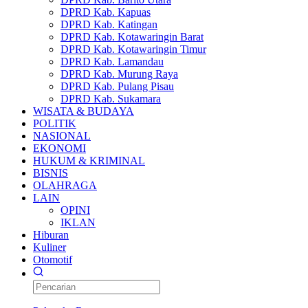
DPRD Kab. Kapuas
DPRD Kab. Katingan
DPRD Kab. Kotawaringin Barat
DPRD Kab. Kotawaringin Timur
DPRD Kab. Lamandau
DPRD Kab. Murung Raya
DPRD Kab. Pulang Pisau
DPRD Kab. Sukamara
WISATA & BUDAYA
POLITIK
NASIONAL
EKONOMI
HUKUM & KRIMINAL
BISNIS
OLAHRAGA
LAIN
OPINI
IKLAN
Hiburan
Kuliner
Otomotif