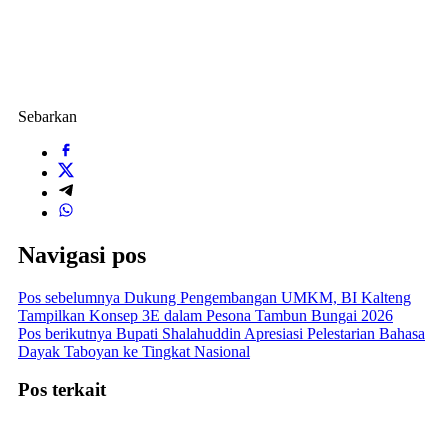
Sebarkan
Navigasi pos
Pos sebelumnya
Dukung Pengembangan UMKM, BI Kalteng
Tampilkan Konsep 3E dalam Pesona Tambun Bungai 2026
Pos berikutnya
Bupati Shalahuddin Apresiasi Pelestarian Bahasa
Dayak Taboyan ke Tingkat Nasional
Pos terkait