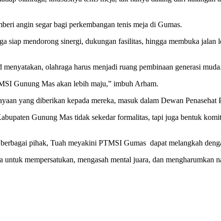
beri angin segar bagi perkembangan tenis meja di Gumas.
 siap mendorong sinergi, dukungan fasilitas, hingga membuka jalan lebi
enyatakan, olahraga harus menjadi ruang pembinaan generasi muda
PTMSI Gunung Mas akan lebih maju,” imbuh Arham.
ercayaan yang diberikan kepada mereka, masuk dalam Dewan Penaseha
Kabupaten Gunung Mas tidak sekedar formalitas, tapi juga bentuk komi
i berbagai pihak, Tuah meyakini PTMSI Gumas dapat melangkah denga
a untuk mempersatukan, mengasah mental juara, dan mengharumkan nama 