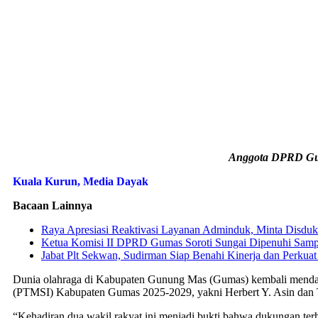
Anggota DPRD Gum
Kuala Kurun, Media Dayak
Bacaan Lainnya
Raya Apresiasi Reaktivasi Layanan Adminduk, Minta Disdukc
Ketua Komisi II DPRD Gumas Soroti Sungai Dipenuhi Sampa
Jabat Plt Sekwan, Sudirman Siap Benahi Kinerja dan Perkuat
Dunia olahraga di Kabupaten Gunung Mas (Gumas) kembali mendapa
(PTMSI) Kabupaten Gumas 2025-2029, yakni Herbert Y. Asin dan 
“Kehadiran dua wakil rakyat ini menjadi bukti bahwa dukungan terha