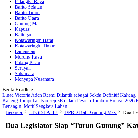
Palangka Raya
Barito Selatan
Barito Timur
Barito Utara
Gunung Mas
Kapuas
Katingan
Kotawaringin Barat
Kotawaringin Timur
Lamandau
Murung Raya
Pulang Pisau
Seruyan
Sukamara
Menyapa Nusantara
Berita Headline
Linae Victoria Aden Resmi Dilantik sebagai Sekda Definitif Kalten
Kalteng Tampilkan Konsep 3E dalam Pesona Tambun Bungai 2026
Benangin, Motif Sengketa Lahan
Beranda
LEGISLATIF
DPRD Kab. Gunung Mas
Dua Leg
Dua Legislator Siap “Turun Gunung” Kaw