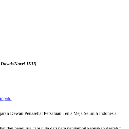
 Dayak/Novri JKH)
ampah!
aran Dewan Penasehat Persatuan Tenis Meja Seluruh Indonesia
let dan pengurus, tapi juga dari para pengambil kebijakan daerah,”