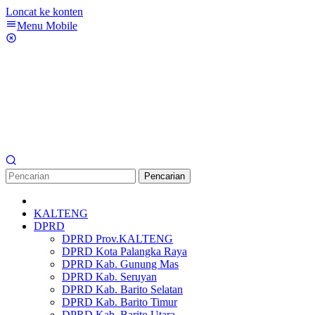
Loncat ke konten
Menu Mobile
Pencarian
KALTENG
DPRD
DPRD Prov.KALTENG
DPRD Kota Palangka Raya
DPRD Kab. Gunung Mas
DPRD Kab. Seruyan
DPRD Kab. Barito Selatan
DPRD Kab. Barito Timur
DPRD Kab. Barito Utara