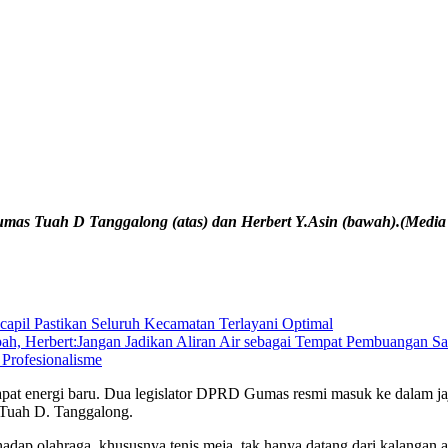
as Tuah D Tanggalong (atas) dan Herbert Y.Asin (bawah).(Media
apil Pastikan Seluruh Kecamatan Terlayani Optimal
h, Herbert:Jangan Jadikan Aliran Air sebagai Tempat Pembuangan S
 Profesionalisme
t energi baru. Dua legislator DPRD Gumas resmi masuk ke dalam jaj
Tuah D. Tanggalong.
dap olahraga, khususnya tenis meja, tak hanya datang dari kalangan at