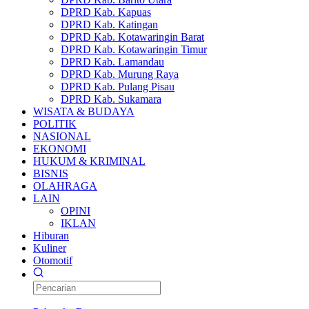
DPRD Kab. Kapuas
DPRD Kab. Katingan
DPRD Kab. Kotawaringin Barat
DPRD Kab. Kotawaringin Timur
DPRD Kab. Lamandau
DPRD Kab. Murung Raya
DPRD Kab. Pulang Pisau
DPRD Kab. Sukamara
WISATA & BUDAYA
POLITIK
NASIONAL
EKONOMI
HUKUM & KRIMINAL
BISNIS
OLAHRAGA
LAIN
OPINI
IKLAN
Hiburan
Kuliner
Otomotif