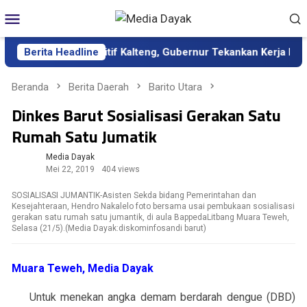
Loncat
Menu
ke
Mobile
konten
agai Sekda Definitif Kalteng, Gubernur Tekankan Kerja Keras da
Berita Headline
Beranda
Berita Daerah
Barito Utara
Dinkes Barut Sosialisasi Gerakan Satu
Rumah Satu Jumatik
Media Dayak
Mei 22, 2019
404 views
SOSIALISASI JUMANTIK-Asisten Sekda bidang Pemerintahan dan
Kesejahteraan, Hendro Nakalelo foto bersama usai pembukaan sosialisasi
gerakan satu rumah satu jumantik, di aula BappedaLitbang Muara Teweh,
Selasa (21/5).(Media Dayak:diskominfosandi barut)
Muara Teweh,
Media Dayak
Untuk menekan angka demam berdarah dengue (DBD)