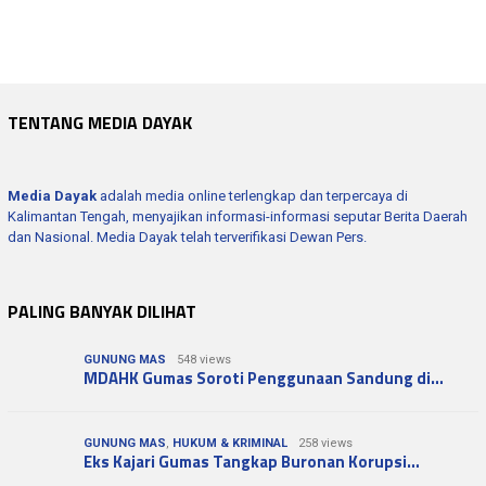
Korupsi Kepala Daerah Diwaspadai, Prabow…
Bupati Barito Utara Hadiri Rakor Desa se…
TENTANG MEDIA DAYAK
Media Dayak
adalah media online terlengkap dan terpercaya di
Kalimantan Tengah, menyajikan informasi-informasi seputar Berita Daerah
dan Nasional. Media Dayak telah terverifikasi Dewan Pers.
PALING BANYAK DILIHAT
GUNUNG MAS
548 views
MDAHK Gumas Soroti Penggunaan Sandung di…
GUNUNG MAS
,
HUKUM & KRIMINAL
258 views
Eks Kajari Gumas Tangkap Buronan Korupsi…