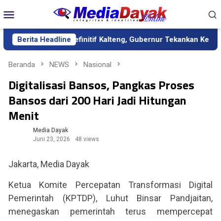
Loncat
Menu
ke
Mobile
konten
sebagai Sekda Definitif Kalteng, Gubernur Tekankan Kerja Keras
Berita Headline
Beranda
NEWS
Nasional
Digitalisasi Bansos, Pangkas Proses
Bansos dari 200 Hari Jadi Hitungan
Menit
Media Dayak
Juni 23, 2026
48 views
Jakarta, Media Dayak
Ketua Komite Percepatan Transformasi Digital
Pemerintah (KPTDP), Luhut Binsar Pandjaitan,
menegaskan pemerintah terus mempercepat