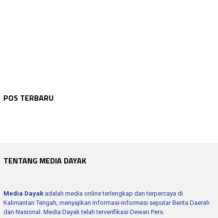
NASIONAL
Agustus 9, 2026
NASIONAL
Agustus 9, 2026
KDKMP Siap Serap Produk UMKM dan Perkuat…
NASIONAL
Agustus 9, 2026
POS TERBARU
Pemerintah Perkuat BULOG untuk Jaga Swas…
NASIONAL
Agustus 9, 2026
Pemerintah Tegaskan Hoaks Digital Bisa C…
WARTA KEPOLISIAN
Agustus 8, 2026
Isu Keamanan Jelang HUT RI Ditepis, Situ…
Tim Gabungan Padamkan Karhutla Di Danau …
TENTANG MEDIA DAYAK
Media Dayak
adalah media online terlengkap dan terpercaya di
Kalimantan Tengah, menyajikan informasi-informasi seputar Berita Daerah
dan Nasional. Media Dayak telah terverifikasi Dewan Pers.