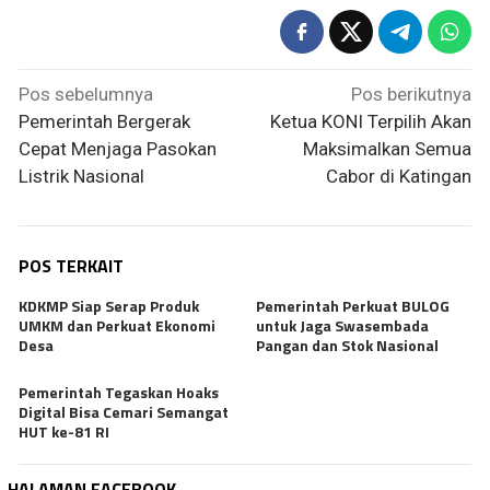
Navigasi
Pos sebelumnya
Pos berikutnya
pos
Pemerintah Bergerak
Ketua KONI Terpilih Akan
Cepat Menjaga Pasokan
Maksimalkan Semua
Listrik Nasional
Cabor di Katingan
POS TERKAIT
KDKMP Siap Serap Produk
Pemerintah Perkuat BULOG
UMKM dan Perkuat Ekonomi
untuk Jaga Swasembada
Desa
Pangan dan Stok Nasional
Pemerintah Tegaskan Hoaks
Digital Bisa Cemari Semangat
HUT ke-81 RI
HALAMAN FACEBOOK