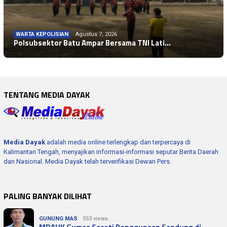
WARTA KEPOLISIAN
Agustus 7, 2026
Polsubsektor Batu Ampar Bersama TNI Lati…
TENTANG MEDIA DAYAK
Media Dayak
adalah media online terlengkap dan terpercaya di
Kalimantan Tengah, menyajikan informasi-informasi seputar Berita Daerah
dan Nasional. Media Dayak telah terverifikasi Dewan Pers.
PALING BANYAK DILIHAT
GUNUNG MAS
553 views