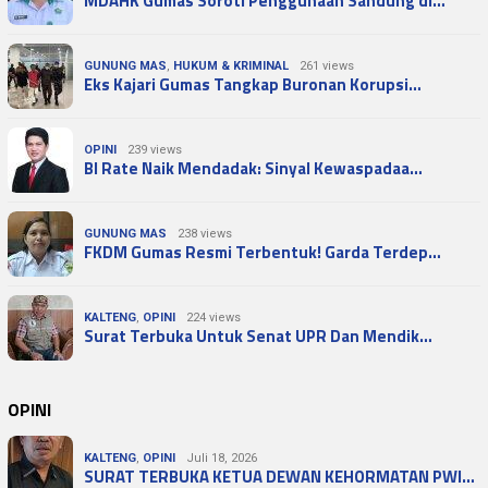
MDAHK Gumas Soroti Penggunaan Sandung di…
GUNUNG MAS
,
HUKUM & KRIMINAL
261 views
Eks Kajari Gumas Tangkap Buronan Korupsi…
OPINI
239 views
BI Rate Naik Mendadak: Sinyal Kewaspadaa…
GUNUNG MAS
238 views
FKDM Gumas Resmi Terbentuk! Garda Terdep…
KALTENG
,
OPINI
224 views
Surat Terbuka Untuk Senat UPR Dan Mendik…
OPINI
KALTENG
,
OPINI
Juli 18, 2026
SURAT TERBUKA KETUA DEWAN KEHORMATAN PWI…