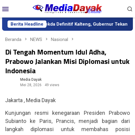
Loncat
Menu
ke
Mobile
konten
bagai Sekda Definitif Kalteng, Gubernur Tekankan Kerja Keras d
Berita Headline
Beranda
NEWS
Nasional
Di Tengah Momentum Idul Adha,
Prabowo Jalankan Misi Diplomasi untuk
Indonesia
Media Dayak
Mei 28, 2026
49 views
Jakarta , Media Dayak
Kunjungan resmi kenegaraan Presiden Prabowo
Subianto ke Paris, Prancis, menjadi bagian dari
langkah diplomasi untuk membahas posisi