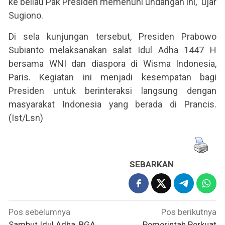
ke beliau Pak Presiden memenuhi undangan ini,” ujar
Sugiono.
Di sela kunjungan tersebut, Presiden Prabowo
Subianto melaksanakan salat Idul Adha 1447 H
bersama WNI dan diaspora di Wisma Indonesia,
Paris. Kegiatan ini menjadi kesempatan bagi
Presiden untuk berinteraksi langsung dengan
masyarakat Indonesia yang berada di Prancis.
(Ist/Lsn)
SEBARKAN
Navigasi
Pos sebelumnya
Pos berikutnya
Sambut Idul Adha, BGA
Pemerintah Perkuat