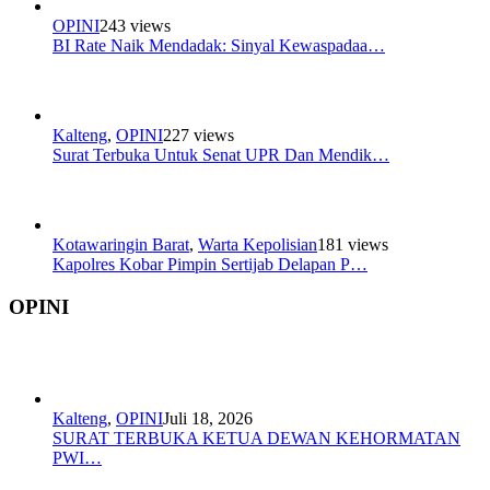
OPINI
243 views
BI Rate Naik Mendadak: Sinyal Kewaspadaa…
Kalteng
,
OPINI
227 views
Surat Terbuka Untuk Senat UPR Dan Mendik…
Kotawaringin Barat
,
Warta Kepolisian
181 views
Kapolres Kobar Pimpin Sertijab Delapan P…
OPINI
Kalteng
,
OPINI
Juli 18, 2026
SURAT TERBUKA KETUA DEWAN KEHORMATAN
PWI…