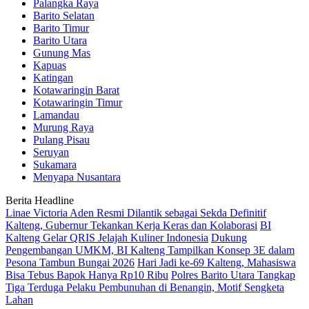
Palangka Raya
Barito Selatan
Barito Timur
Barito Utara
Gunung Mas
Kapuas
Katingan
Kotawaringin Barat
Kotawaringin Timur
Lamandau
Murung Raya
Pulang Pisau
Seruyan
Sukamara
Menyapa Nusantara
Berita Headline
Linae Victoria Aden Resmi Dilantik sebagai Sekda Definitif
Kalteng, Gubernur Tekankan Kerja Keras dan Kolaborasi
BI
Kalteng Gelar QRIS Jelajah Kuliner Indonesia
Dukung
Pengembangan UMKM, BI Kalteng Tampilkan Konsep 3E dalam
Pesona Tambun Bungai 2026
Hari Jadi ke-69 Kalteng, Mahasiswa
Bisa Tebus Bapok Hanya Rp10 Ribu
Polres Barito Utara Tangkap
Tiga Terduga Pelaku Pembunuhan di Benangin, Motif Sengketa
Lahan