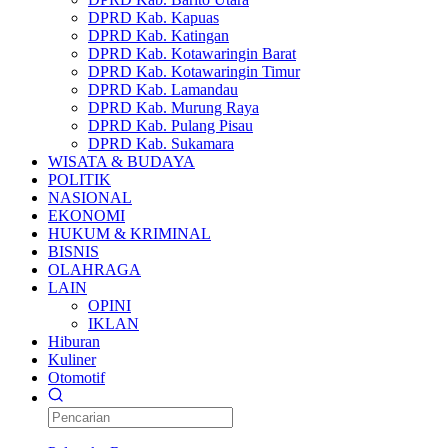
DPRD Kab. Kapuas
DPRD Kab. Katingan
DPRD Kab. Kotawaringin Barat
DPRD Kab. Kotawaringin Timur
DPRD Kab. Lamandau
DPRD Kab. Murung Raya
DPRD Kab. Pulang Pisau
DPRD Kab. Sukamara
WISATA & BUDAYA
POLITIK
NASIONAL
EKONOMI
HUKUM & KRIMINAL
BISNIS
OLAHRAGA
LAIN
OPINI
IKLAN
Hiburan
Kuliner
Otomotif