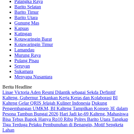
Palangka Raya
Barito Selatan
Barito Timur
Barito Utara
Gunung Mas
Kapuas
Katingan
Kotawaringin Barat
Kotawaringin Timur
Lamandau
Murung Raya
Pulang Pisau
Seruyan
Sukamara
Menyapa Nusantara
Berita Headline
Linae Victoria Aden Resmi Dilantik sebagai Sekda Definitif
Kalteng, Gubernur Tekankan Kerja Keras dan Kolaborasi
BI
Kalteng Gelar QRIS Jelajah Kuliner Indonesia
Dukung
Pengembangan UMKM, BI Kalteng Tampilkan Konsep 3E dalam
Pesona Tambun Bungai 2026
Hari Jadi ke-69 Kalteng, Mahasiswa
Bisa Tebus Bapok Hanya Rp10 Ribu
Polres Barito Utara Tangkap
Tiga Terduga Pelaku Pembunuhan di Benangin, Motif Sengketa
Lahan