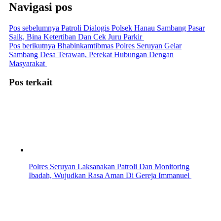
Navigasi pos
Pos sebelumnya
Patroli Dialogis Polsek Hanau Sambang Pasar
Saik, Bina Ketertiban Dan Cek Juru Parkir
Pos berikutnya
Bhabinkamtibmas Polres Seruyan Gelar
Sambang Desa Terawan, Perekat Hubungan Dengan
Masyarakat
Pos terkait
Polres Seruyan Laksanakan Patroli Dan Monitoring
Ibadah, Wujudkan Rasa Aman Di Gereja Immanuel