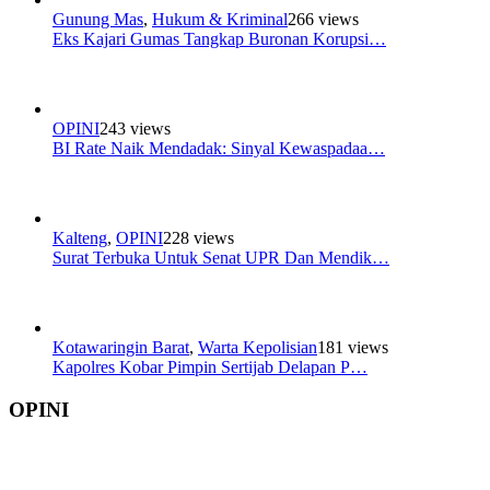
Gunung Mas
,
Hukum & Kriminal
266 views
Eks Kajari Gumas Tangkap Buronan Korupsi…
OPINI
243 views
BI Rate Naik Mendadak: Sinyal Kewaspadaa…
Kalteng
,
OPINI
228 views
Surat Terbuka Untuk Senat UPR Dan Mendik…
Kotawaringin Barat
,
Warta Kepolisian
181 views
Kapolres Kobar Pimpin Sertijab Delapan P…
OPINI