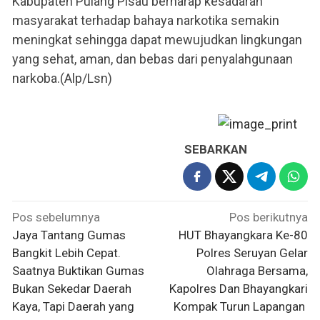
Kabupaten Pulang Pisau berharap kesadaran
masyarakat terhadap bahaya narkotika semakin
meningkat sehingga dapat mewujudkan lingkungan
yang sehat, aman, dan bebas dari penyalahgunaan
narkoba.(Alp/Lsn)
SEBARKAN
Navigasi
Pos sebelumnya
Pos berikutnya
pos
Jaya Tantang Gumas
HUT Bhayangkara Ke-80
Bangkit Lebih Cepat.
Polres Seruyan Gelar
Saatnya Buktikan Gumas
Olahraga Bersama,
Bukan Sekedar Daerah
Kapolres Dan Bhayangkari
Kaya, Tapi Daerah yang
Kompak Turun Lapangan