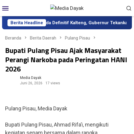
Loncat
Menu
ke
Mobile
konten
antik sebagai Sekda Definitif Kalteng, Gubernur Tekankan Kerja 
Berita Headline
Beranda
Berita Daerah
Pulang Pisau
Bupati Pulang Pisau Ajak Masyarakat
Perangi Narkoba pada Peringatan HANI
2026
Media Dayak
Juni 26, 2026
17 views
Pulang Pisau, Media Dayak
Bupati Pulang Pisau, Ahmad Rifa’i, mengikuti
kegiatan senam bersama dalam rangka